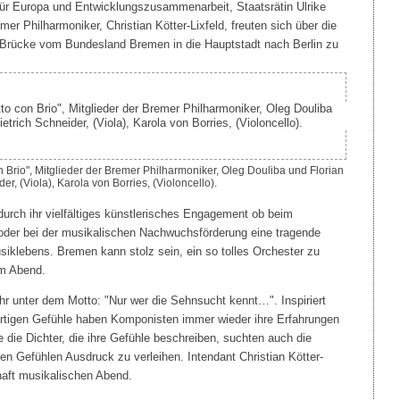
ür Europa und Entwicklungszusammenarbeit, Staatsrätin Ulrike
emer Philharmoniker, Christian Kötter-Lixfeld, freuten sich über die
lle Brücke vom Bundesland Bremen in die Hauptstadt nach Berlin zu
on Brio", Mitglieder der Bremer Philharmoniker, Oleg Douliba und Florian
er, (Viola), Karola von Borries, (Violoncello).
durch ihr vielfältiges künstlerisches Engagement ob beim
oder bei der musikalischen Nachwuchsförderung eine tragende
klebens. Bremen kann stolz sein, ein so tolles Orchester zu
am Abend.
ahr unter dem Motto: "Nur wer die Sehnsucht kennt…". Inspiriert
artigen Gefühle haben Komponisten immer wieder ihre Erfahrungen
e die Dichter, die ihre Gefühle beschreiben, suchten auch die
en Gefühlen Ausdruck zu verleihen. Intendant Christian Kötter-
haft musikalischen Abend.