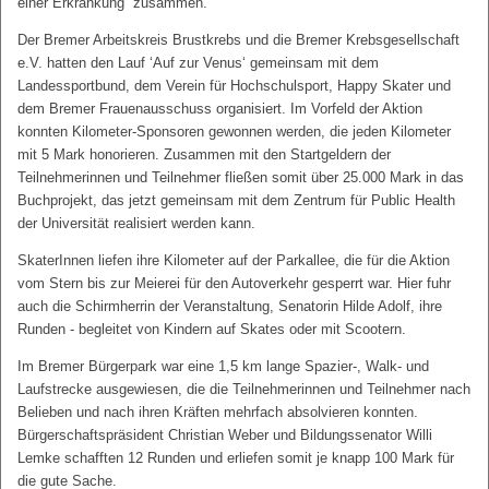
einer Erkrankung“ zusammen.
Der Bremer Arbeitskreis Brustkrebs und die Bremer Krebsgesellschaft
e.V. hatten den Lauf ‘Auf zur Venus‘ gemeinsam mit dem
Landessportbund, dem Verein für Hochschulsport, Happy Skater und
dem Bremer Frauenausschuss organisiert. Im Vorfeld der Aktion
konnten Kilometer-Sponsoren gewonnen werden, die jeden Kilometer
mit 5 Mark honorieren. Zusammen mit den Startgeldern der
Teilnehmerinnen und Teilnehmer fließen somit über 25.000 Mark in das
Buchprojekt, das jetzt gemeinsam mit dem Zentrum für Public Health
der Universität realisiert werden kann.
SkaterInnen liefen ihre Kilometer auf der Parkallee, die für die Aktion
vom Stern bis zur Meierei für den Autoverkehr gesperrt war. Hier fuhr
auch die Schirmherrin der Veranstaltung, Senatorin Hilde Adolf, ihre
Runden - begleitet von Kindern auf Skates oder mit Scootern.
Im Bremer Bürgerpark war eine 1,5 km lange Spazier-, Walk- und
Laufstrecke ausgewiesen, die die Teilnehmerinnen und Teilnehmer nach
Belieben und nach ihren Kräften mehrfach absolvieren konnten.
Bürgerschaftspräsident Christian Weber und Bildungssenator Willi
Lemke schafften 12 Runden und erliefen somit je knapp 100 Mark für
die gute Sache.