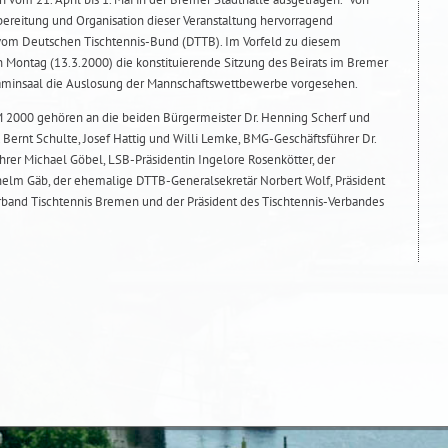
bereitung und Organisation dieser Veranstaltung hervorragend
er vom Deutschen Tischtennis-Bund (DTTB). Im Vorfeld zu diesem
Montag (13.3.2000) die konstituierende Sitzung des Beirats im Bremer
 Kaminsaal die Auslosung der Mannschaftswettbewerbe vorgesehen.
 2000 gehören an die beiden Bürgermeister Dr. Henning Scherf und
 Bernt Schulte, Josef Hattig und Willi Lemke, BMG-Geschäftsführer Dr.
rer Michael Göbel, LSB-Präsidentin Ingelore Rosenkötter, der
helm Gäb, der ehemalige DTTB-Generalsekretär Norbert Wolf, Präsident
erband Tischtennis Bremen und der Präsident des Tischtennis-Verbandes