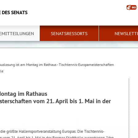
 DES SENATS
EMITTEILUNGEN
SENATSRESSORTS
NEWSLETT
Auslosung ist am Montag im Rathaus - Tischtennis-Europameisterschaften
lle
Montag im Rathaus
terschaften vom 21. April bis 1. Mai in der
s die größte Hallensportveranstaltung Europas: Die Tischtennis-
vom 21. April bis 1. Mai in der Bremer Stadthalle ausgetragen. "Von