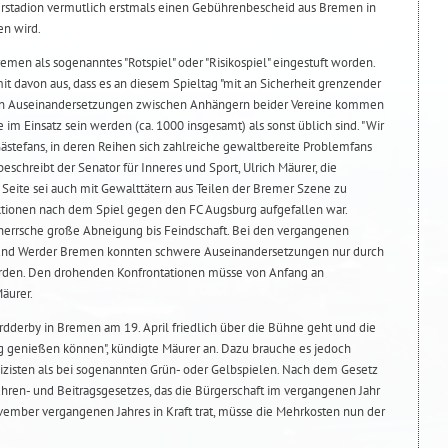
rstadion vermutlich erstmals einen Gebührenbescheid aus Bremen in
en wird.
remen als sogenanntes "Rotspiel" oder "Risikospiel" eingestuft worden.
t davon aus, dass es an diesem Spieltag "mit an Sicherheit grenzender
gen Auseinandersetzungen zwischen Anhängern beider Vereine kommen
 im Einsatz sein werden (ca. 1000 insgesamt) als sonst üblich sind. "Wir
ästefans, in deren Reihen sich zahlreiche gewaltbereite Problemfans
eschreibt der Senator für Inneres und Sport, Ulrich Mäurer, die
Seite sei auch mit Gewalttätern aus Teilen der Bremer Szene zu
ktionen nach dem Spiel gegen den FC Augsburg aufgefallen war.
errsche große Abneigung bis Feindschaft. Bei den vergangenen
d Werder Bremen konnten schwere Auseinandersetzungen nur durch
werden. Den drohenden Konfrontationen müsse von Anfang an
äurer.
rdderby in Bremen am 19. April friedlich über die Bühne geht und die
g genießen können", kündigte Mäurer an. Dazu brauche es jedoch
lizisten als bei sogenannten Grün- oder Gelbspielen. Nach dem Gesetz
ren- und Beitragsgesetzes, das die Bürgerschaft im vergangenen Jahr
vember vergangenen Jahres in Kraft trat, müsse die Mehrkosten nun der