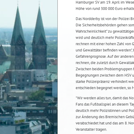
Hamburger SV am 19. April im Wese
Höhe von rund 300 000 Euro erhalt
Das Nordderby ist von der Polizei B
Die Sicherheitsbehörden gehen somi
Wahrscheinlichkeit" zu gewalttäti
wird und deutlich mehr Polizeikräfte
rechnen mit einer hohen Zahl von G
und Gewalttäter befinden werden", b
Gefahrenprognose. Auf der anderen 
rechnen, die zuletzt durch Gewalta
Zwischen beiden Problemgruppen h
Begegnungen zwischen dem HSV un
starke Polizeipräsenz verhindert 
entschieden begegnet werden, so M
"Wir werden alles tun, damit das No
Fans das Fußballspiel an diesem Ta
deutlich mehr Polizistinnen und Po
zur Änderung des Bremischen Gebüh
verabschiedet hat und das am 8. No
Veranstalter tragen.