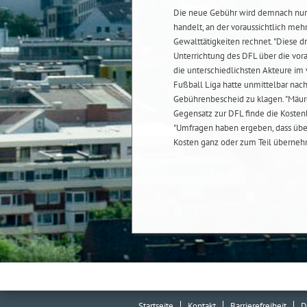
Die neue Gebühr wird demnach nur 
handelt, an der voraussichtlich meh
Gewalttätigkeiten rechnet. "Diese d
Unterrichtung des DFL über die vo
die unterschiedlichsten Akteure i
Fußball Liga hatte unmittelbar na
Gebührenbescheid zu klagen. "Mäure
Gegensatz zur DFL finde die Kostenb
"Umfragen haben ergeben, dass über 
Kosten ganz oder zum Teil übernehm
Startseite
Kontakt
Barrierefreiheit
D