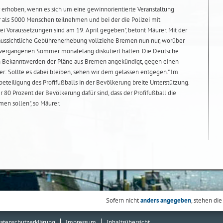
erhoben, wenn es sich um eine gewinnorientierte Veranstaltung
r als 5000 Menschen teilnehmen und bei der die Polizei mit
rei Voraussetzungen sind am 19. April gegeben", betont Mäurer. Mit der
raussichtliche Gebührenerhebung vollziehe Bremen nun nur, worüber
m vergangenen Sommer monatelang diskutiert hätten. Die Deutsche
ch Bekanntwerden der Pläne aus Bremen angekündigt, gegen einen
r: Sollte es dabei bleiben, sehen wir dem gelassen entgegen." Im
eteiligung des Profifußballs in der Bevölkerung breite Unterstützung.
80 Prozent der Bevölkerung dafür sind, dass der Profifußball die
en sollen", so Mäurer.
Sofern nicht
anders angegeben
, stehen die
atenschutzerklärung
Impressum
Inhaltsübersicht