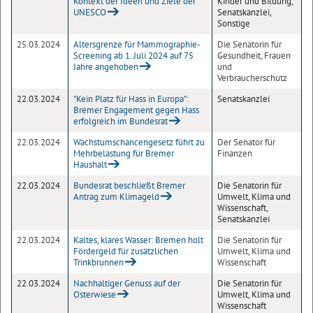
Kontext der Ideen und Ziele der
Kinder und Bildung,
UNESCO
Senatskanzlei,
Sonstige
25.03.2024
Altersgrenze für Mammographie-
Die Senatorin für
Screening ab 1. Juli 2024 auf 75
Gesundheit, Frauen
Jahre angehoben
und
Verbraucherschutz
22.03.2024
"Kein Platz für Hass in Europa":
Senatskanzlei
Bremer Engagement gegen Hass
erfolgreich im Bundesrat
22.03.2024
Wachstumschancengesetz führt zu
Der Senator für
Mehrbelastung für Bremer
Finanzen
Haushalt
22.03.2024
Bundesrat beschließt Bremer
Die Senatorin für
Antrag zum Klimageld
Umwelt, Klima und
Wissenschaft,
Senatskanzlei
22.03.2024
Kaltes, klares Wasser: Bremen holt
Die Senatorin für
Fördergeld für zusätzlichen
Umwelt, Klima und
Trinkbrunnen
Wissenschaft
22.03.2024
Nachhaltiger Genuss auf der
Die Senatorin für
Osterwiese
Umwelt, Klima und
Wissenschaft