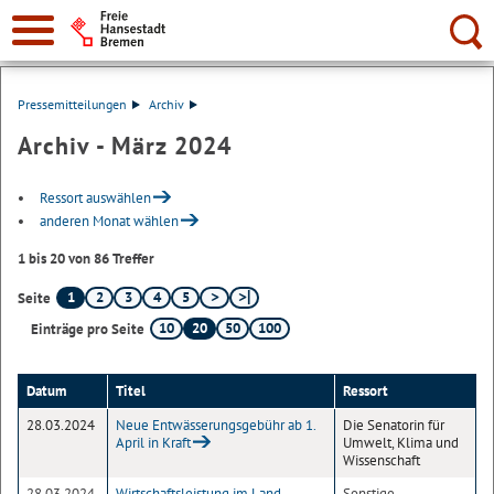
Suche:
Pressemitteilungen
Archiv
Archiv - März 2024
Ressort auswählen
anderen Monat wählen
1 bis 20 von 86 Treffer
1
2
3
4
5
Seite
10
20
50
100
Einträge pro Seite
Datum
Titel
Ressort
28.03.2024
Neue Entwässerungsgebühr ab 1.
Die Senatorin für
April in Kraft
Umwelt, Klima und
Wissenschaft
28.03.2024
Wirtschaftsleistung im Land
Sonstige