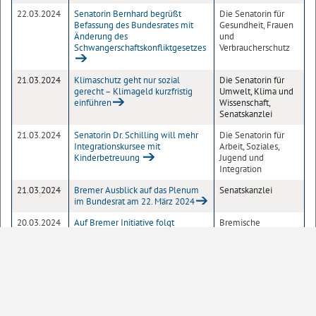
22.03.2024
Senatorin Bernhard begrüßt
Die Senatorin für
Befassung des Bundesrates mit
Gesundheit, Frauen
Änderung des
und
Schwangerschaftskonfliktgesetzes
Verbraucherschutz
21.03.2024
Klimaschutz geht nur sozial
Die Senatorin für
gerecht – Klimageld kurzfristig
Umwelt, Klima und
einführen
Wissenschaft,
Senatskanzlei
21.03.2024
Senatorin Dr. Schilling will mehr
Die Senatorin für
Integrationskursee mit
Arbeit, Soziales,
Kinderbetreuung
Jugend und
Integration
21.03.2024
Bremer Ausblick auf das Plenum
Senatskanzlei
im Bundesrat am 22. März 2024
20.03.2024
Auf Bremer Initiative folgt
Bremische
Bundestagsdebatte zum Nicht-
Zentralstelle für die
Invasiven Pränataltest
Verwirklichung der
Gleichberechtigung
der Frau, Die
Senatorin für
Gesundheit, Frauen
und
Verbraucherschutz,