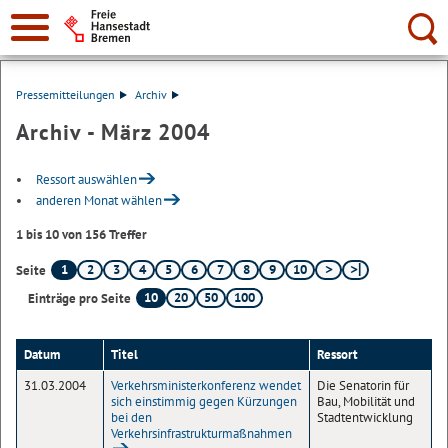
Suche:
Pressemitteilungen
Archiv
Archiv - März 2004
Ressort auswählen
anderen Monat wählen
1 bis 10 von 156 Treffer
1
2
3
4
5
6
7
8
9
10
Seite
10
20
50
100
Einträge pro Seite
Datum
Titel
Ressort
31.03.2004
Verkehrsministerkonferenz wendet
Die Senatorin für
sich einstimmig gegen Kürzungen
Bau, Mobilität und
bei den
Stadtentwicklung
Verkehrsinfrastrukturmaßnahmen