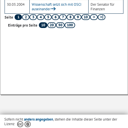
30.03.2004
Wissenschaft setzt sich mit OSCI
Der Senator für
auseinander
Finanzen
1
2
3
4
5
6
7
8
9
10
Seite
10
20
50
100
Einträge pro Seite
Sofern nicht
anders angegeben
, stehen die Inhalte dieser Seite unter der
Lizenz