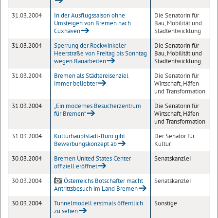
31.03.2004
In der Ausflugssaison ohne
Die Senatorin für
Umsteigen von Bremen nach
Bau, Mobilität und
Cuxhaven
Stadtentwicklung
31.03.2004
Sperrung der Rockwinkeler
Die Senatorin für
Heerstraße von Freitag bis Sonntag
Bau, Mobilität und
wegen Bauarbeiten
Stadtentwicklung
31.03.2004
Bremen als Städtereisenziel
Die Senatorin für
immer beliebter
Wirtschaft, Häfen
und Transformation
31.03.2004
„Ein modernes Besucherzentrum
Die Senatorin für
für Bremen“
Wirtschaft, Häfen
und Transformation
31.03.2004
Kulturhauptstadt-Büro gibt
Der Senator für
Bewerbungskonzept ab
Kultur
30.03.2004
Bremen United States Center
Senatskanzlei
offiziell eröffnet
30.03.2004
Österreichs Botschafter macht
Senatskanzlei
Antrittsbesuch im Land Bremen
30.03.2004
Tunnelmodell erstmals öffentlich
Sonstige
zu sehen