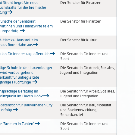
at Strehl begrüßte neue
Der Senator für Finanzen
chskräfte für die bremische
tung
ünsche der Senatorin:
Der Senator für Finanzen
wirtinnen und Finanzwirte feiern
dungserfolg
d-Marcks-Haus stellt im
Der Senator für Kultur
rhaus Roter Hahn aus
ion für Inneres tagt öffentlich
Die Senatorin für Inneres und
Sport
ige Schule in der Luxemburger
Die Senatorin für Arbeit, Soziales,
 wird vorübergehend
Jugend und Integration
erkunft für unbegleitete
jährige Flüchtlinge
chsprachige Beratung im
Die Senatorin für Arbeit, Soziales,
stützpunkt im Haven Höövt
Jugend und Integration
Spatenstich für Bauvorhaben City
Die Senatorin für Bau, Mobilität
t erfolgt
und Stadtentwicklung,
Senatskanzlei
re "Bremen in Zahlen"
Die Senatorin für Inneres und
Sport