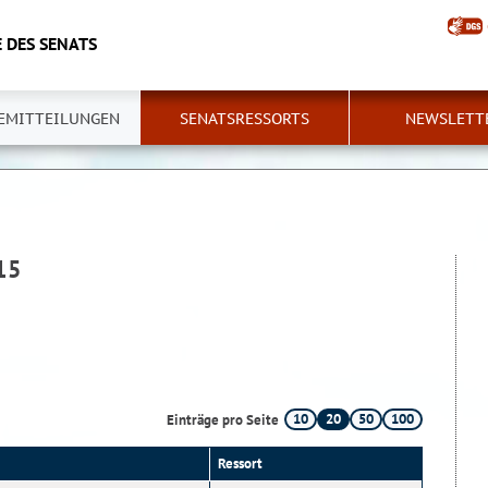
 DES SENATS
EMITTEILUNGEN
SENATSRESSORTS
NEWSLETT
15
10
20
50
100
Einträge pro Seite
Ressort