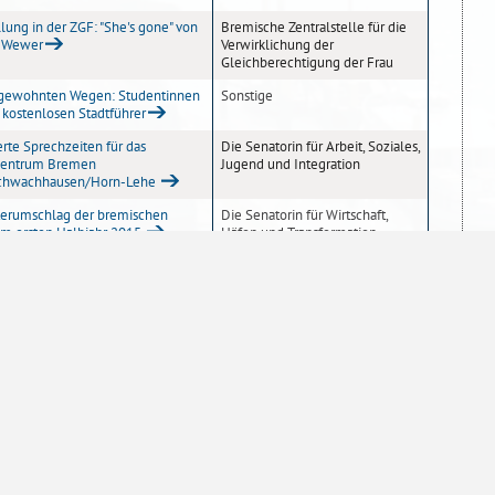
lung in der ZGF: "She's gone" von
Bremische Zentralstelle für die
 Wewer
Verwirklichung der
Gleichberechtigung der Frau
gewohnten Wegen: Studentinnen
Sonstige
 kostenlosen Stadtführer
rte Sprechzeiten für das
Die Senatorin für Arbeit, Soziales,
zentrum Bremen
Jugend und Integration
Schwachhausen/Horn-Lehe
erumschlag der bremischen
Die Senatorin für Wirtschaft,
im ersten Halbjahr 2015
Häfen und Transformation
10
20
50
100
Einträge pro Seite
Sofern nicht
anders angegeben
, stehen die
atenschutzerklärung
Impressum
Inhaltsübersicht