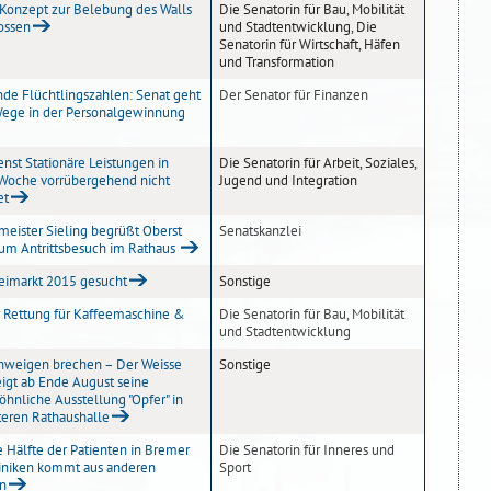
Konzept zur Belebung des Walls
Die Senatorin für Bau, Mobilität
ossen
und Stadtentwicklung, Die
Senatorin für Wirtschaft, Häfen
und Transformation
nde Flüchtlingszahlen: Senat geht
Der Senator für Finanzen
ege in der Personalgewinnung
nst Stationäre Leistungen in
Die Senatorin für Arbeit, Soziales,
 Woche vorrübergehend nicht
Jugend und Integration
et
meister Sieling begrüßt Oberst
Senatskanzlei
zum Antrittsbesuch im Rathaus
reimarkt 2015 gesucht
Sonstige
 Rettung für Kaffeemaschine &
Die Senatorin für Bau, Mobilität
und Stadtentwicklung
hweigen brechen – Der Weisse
Sonstige
eigt ab Ende August seine
hnliche Ausstellung "Opfer" in
teren Rathaushalle
e Hälfte der Patienten in Bremer
Die Senatorin für Inneres und
iniken kommt aus anderen
Sport
n