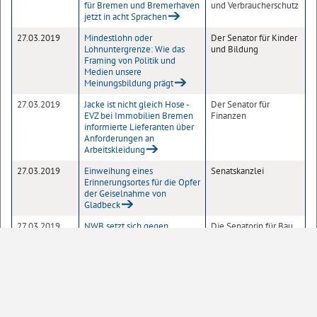
für Bremen und Bremerhaven
und Verbraucherschutz
jetzt in acht Sprachen
27.03.2019
Mindestlohn oder
Der Senator für Kinder
Lohnuntergrenze: Wie das
und Bildung
Framing von Politik und
Medien unsere
Meinungsbildung prägt
27.03.2019
Jacke ist nicht gleich Hose -
Der Senator für
EVZ bei Immobilien Bremen
Finanzen
informierte Lieferanten über
Anforderungen an
Arbeitskleidung
27.03.2019
Einweihung eines
Senatskanzlei
Erinnerungsortes für die Opfer
der Geiselnahme von
Gladbeck
27.03.2019
NWB setzt sich gegen
Die Senatorin für Bau,
Konkurrenz durch
Mobilität und
Stadtentwicklung
26.03.2019
Bremen feiert Europa - Breites
Senatskanzlei
Bündnis organisiert Europa-
Fest am 9. Mai auf dem
Bremer Marktplatz