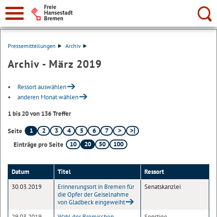
Suche:
Pressemitteilungen
Archiv
Archiv - März 2019
Ressort auswählen
anderen Monat wählen
1 bis 20 von 136 Treffer
1
2
3
4
5
6
7
Seite
10
20
50
100
Einträge pro Seite
Datum
Titel
Ressort
30.03.2019
Erinnerungsort in Bremen für
Senatskanzlei
die Opfer der Geiselnahme
von Gladbeck eingeweiht
29.03.2019
Wahl der Bremischen
Sonstige