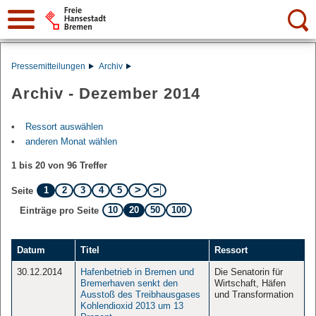
Suche:
Pressemitteilungen
Archiv
Archiv - Dezember 2014
Ressort auswählen
anderen Monat wählen
1 bis 20 von 96 Treffer
1
2
3
4
5
Seite
10
20
50
100
Einträge pro Seite
Datum
Titel
Ressort
30.12.2014
Hafenbetrieb in Bremen und
Die Senatorin für
Bremerhaven senkt den
Wirtschaft, Häfen
Ausstoß des Treibhausgases
und Transformation
Kohlendioxid 2013 um 13