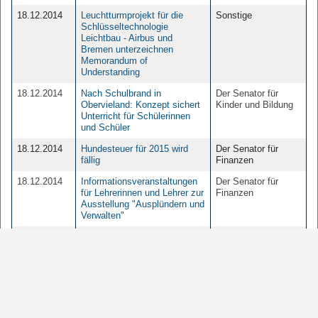
18.12.2014
Leuchtturmprojekt für die
Sonstige
Schlüsseltechnologie
Leichtbau - Airbus und
Bremen unterzeichnen
Memorandum of
Understanding
18.12.2014
Nach Schulbrand in
Der Senator für
Obervieland: Konzept sichert
Kinder und Bildung
Unterricht für Schülerinnen
und Schüler
18.12.2014
Hundesteuer für 2015 wird
Der Senator für
fällig
Finanzen
18.12.2014
Informationsveranstaltungen
Der Senator für
für Lehrerinnen und Lehrer zur
Finanzen
Ausstellung "Ausplündern und
Verwalten"
17.12.2014
"Ein wichtiger Beitrag zu mehr
Der Senator für
Steuergerechtigkeit"
Finanzen
17.12.2014
Neue Impulse für Europa aus
Sonstige
Italien?
1
2
3
4
5
Seite