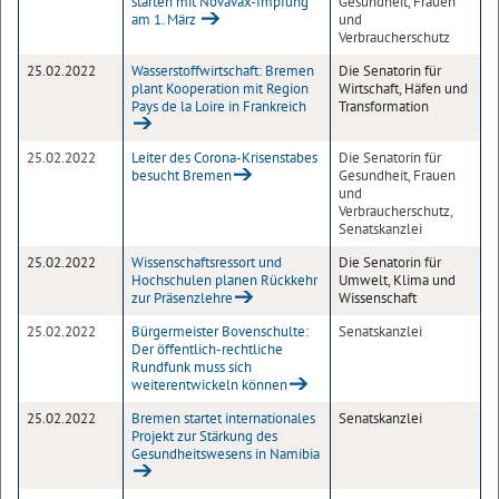
starten mit Novavax-Impfung
Gesundheit, Frauen
am 1. März
und
Verbraucherschutz
25.02.2022
Wasserstoffwirtschaft: Bremen
Die Senatorin für
plant Kooperation mit Region
Wirtschaft, Häfen und
Pays de la Loire in Frankreich
Transformation
25.02.2022
Leiter des Corona-Krisenstabes
Die Senatorin für
besucht Bremen
Gesundheit, Frauen
und
Verbraucherschutz,
Senatskanzlei
25.02.2022
Wissenschaftsressort und
Die Senatorin für
Hochschulen planen Rückkehr
Umwelt, Klima und
zur Präsenzlehre
Wissenschaft
25.02.2022
Bürgermeister Bovenschulte:
Senatskanzlei
Der öffentlich-rechtliche
Rundfunk muss sich
weiterentwickeln können
25.02.2022
Bremen startet internationales
Senatskanzlei
Projekt zur Stärkung des
Gesundheitswesens in Namibia