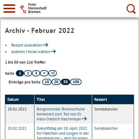
Suche:
Archiv - Februar 2022
Ressort auswählen
anderen Monat wählen
1 bis 50 von 116 Treffer
1
2
3
Seite
10
20
50
100
Einträge pro Seite
Datum
Titel
Ressort
28.02.2022
Bürgermeister Bovenschulte
Senatskanzlei
kondoliert zum Tod von Dr.
Hans-Dietrich Paschmeyer
28.02.2022
Zukunftstag am 28. April 2022
Senatskanzlei
für Mädchen und Jungen in der
Senatskanzlei – jetzt für einen