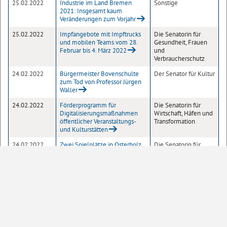
25.02.2022
Industrie im Land Bremen
Sonstige
2021: Insgesamt kaum
Veränderungen zum Vorjahr
25.02.2022
Impfangebote mit Impftrucks
Die Senatorin für
und mobilen Teams vom 28.
Gesundheit, Frauen
Februar bis 4. März 2022
und
Verbraucherschutz
24.02.2022
Bürgermeister Bovenschulte
Der Senator für Kultur
zum Tod von Professor Jürgen
Waller
24.02.2022
Förderprogramm für
Die Senatorin für
Digitalisierungsmaßnahmen
Wirtschaft, Häfen und
öffentlicher Veranstaltungs-
Transformation
und Kulturstätten
24.02.2022
Zwei Spielplätze in Osterholz
Die Senatorin für
Spielplätze stehen zum
Arbeit, Soziales,
Saisonstart wieder zur
Jugend und
Verfügung
Integration
24.02.2022
Die Bukowskis machen weiter!
Der Senator für Kultur
Will Gmehling veröffentlicht
"Das Elser-Eck" dank des
Stipendienprogramms
24.02.2022
Sanierungsarbeiten am Bremer
Senatskanzlei