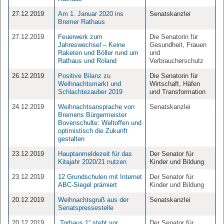
27.12.2019
Am 1. Januar 2020 ins
Senatskanzlei
Bremer Rathaus
27.12.2019
Feuerwerk zum
Die Senatorin für
Jahreswechsel – Keine
Gesundheit, Frauen
Raketen und Böller rund um
und
Rathaus und Roland
Verbraucherschutz
26.12.2019
Positive Bilanz zu
Die Senatorin für
Weihnachtsmarkt und
Wirtschaft, Häfen
Schlachtezauber 2019
und Transformation
24.12.2019
Weihnachtsansprache von
Senatskanzlei
Bremens Bürgermeister
Bovenschulte: Weltoffen und
optimistisch die Zukunft
gestalten
23.12.2019
Hauptanmeldezeit für das
Der Senator für
Kitajahr 2020/21 nutzen
Kinder und Bildung
23.12.2019
12 Grundschulen mit Internet
Der Senator für
ABC-Siegel prämiert
Kinder und Bildung
20.12.2019
Weihnachtsgruß aus der
Senatskanzlei
Senatspressestelle
20.12.2019
„Torhaus 1“ steht vor
Der Senator für