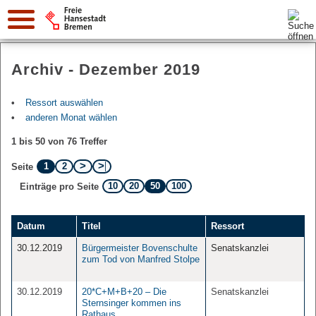
Suche:
Archiv - Dezember 2019
Ressort auswählen
anderen Monat wählen
1 bis 50 von 76 Treffer
1
2
Seite
10
20
50
100
Einträge pro Seite
Datum
Titel
Ressort
30.12.2019
Bürgermeister Bovenschulte
Senatskanzlei
zum Tod von Manfred Stolpe
30.12.2019
20*C+M+B+20 – Die
Senatskanzlei
Sternsinger kommen ins
Rathaus