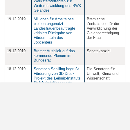
Werkstattverfahren zur
Weiterentwicklung des BWK-
Geländes
19.12.2019
Millionen für Arbeitslose
Bremische
bleiben ungenutzt –
Zentralstelle für die
Landesfrauenbeauftragte
Verwirklichung der
kritisiert Rückgabe von
Gleichberechtigung
Fördermitteln des
der Frau
Jobcenters
19.12.2019
Bremer Ausblick auf das
Senatskanzlei
kommende Plenum im
Bundesrat
18.12.2019
Senatorin Schilling begrüßt
Die Senatorin für
Förderung von 3D-Druck-
Umwelt, Klima und
Projekt des Leibniz-Instituts
Wissenschaft
für Werkstofforientierte
Technologien
18.12.2019
Einheitliche Öffnungszeiten
Der Senator für
der Finanzämter vor
Finanzen
Weihnachten und zwischen
den Feiertagen
18.12.2019
NordWest Awards 2020 –
Sonstige
Wir suchen DIE BESTEN IM
NORDWESTEN