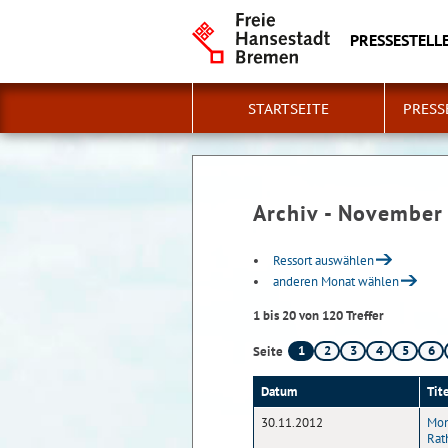
PRESSESTELLE
STARTSEITE
PRESS
Archiv - November
Ressort auswählen
anderen Monat wählen
1 bis 20 von 120 Treffer
1
2
3
4
5
6
Seite
Datum
Tit
30.11.2012
Mon
Rat