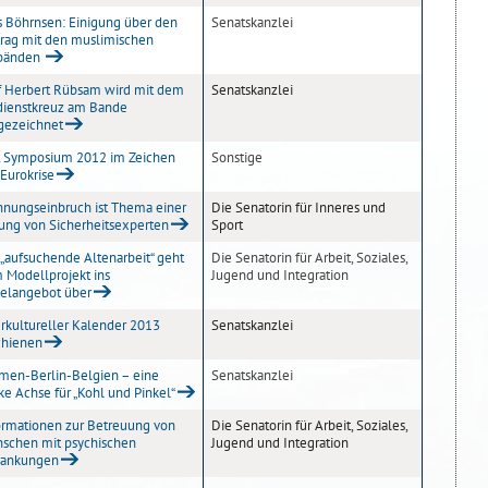
s Böhrnsen: Einigung über den
Senatskanzlei
trag mit den muslimischen
bänden
f Herbert Rübsam wird mit dem
Senatskanzlei
dienstkreuz am Bande
gezeichnet
 Symposium 2012 im Zeichen
Sonstige
 Eurokrise
nungseinbruch ist Thema einer
Die Senatorin für Inneres und
ung von Sicherheitsexperten
Sport
 „aufsuchende Altenarbeit“ geht
Die Senatorin für Arbeit, Soziales,
 Modellprojekt ins
Jugend und Integration
elangebot über
erkultureller Kalender 2013
Senatskanzlei
chienen
men-Berlin-Belgien – eine
Senatskanzlei
rke Achse für „Kohl und Pinkel“
ormationen zur Betreuung von
Die Senatorin für Arbeit, Soziales,
schen mit psychischen
Jugend und Integration
rankungen