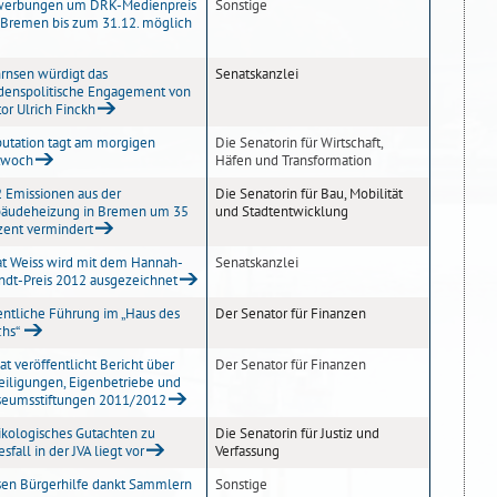
erbungen um DRK-Medienpreis
Sonstige
 Bremen bis zum 31.12. möglich
rnsen würdigt das
Senatskanzlei
edenspolitische Engagement von
tor Ulrich Finckh
utation tagt am morgigen
Die Senatorin für Wirtschaft,
twoch
Häfen und Transformation
 Emissionen aus der
Die Senatorin für Bau, Mobilität
äudeheizung in Bremen um 35
und Stadtentwicklung
zent vermindert
at Weiss wird mit dem Hannah-
Senatskanzlei
ndt-Preis 2012 ausgezeichnet
entliche Führung im „Haus des
Der Senator für Finanzen
chs“
at veröffentlicht Bericht über
Der Senator für Finanzen
eiligungen, Eigenbetriebe und
eumsstiftungen 2011/2012
ikologisches Gutachten zu
Die Senatorin für Justiz und
sfall in der JVA liegt vor
Verfassung
sen Bürgerhilfe dankt Sammlern
Sonstige