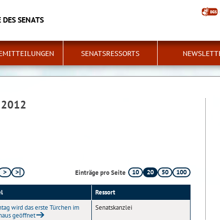
 DES SENATS
EMITTEILUNGEN
SENATSRESSORTS
NEWSLETT
 2012
10
20
50
100
Einträge pro Seite
el
Ressort
tag wird das erste Türchen im
Senatskanzlei
haus geöffnet