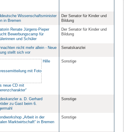
ddeutsche Wissenschaftsminister
Der Senator für Kinder und
en in Bremen
Bildung
atorin Renate Jürgens-Pieper
Der Senator für Kinder und
ucht Bewerbungscamp für
Bildung
ülerinnen und Schüler
nachten nicht mehr allein - Neue
Senatskanzlei
tung stellt sich vor
Hille
Sonstige
ls neue CD mit
erenzcharakter“
deskanzler a. D. Gerhard
Sonstige
röder zu Gast beim 6.
germahl
endworkshop „Arbeit in der
Sonstige
alen Marktwirtschaft“ in Bremen