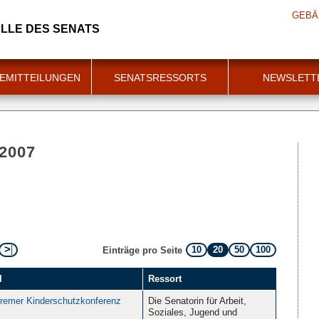
GEBÄ
LLE DES SENATS
EMITTEILUNGEN
SENATSRESSORTS
NEWSLETT
 2007
10
20
50
100
Einträge pro Seite
l
Ressort
Bremer Kinderschutzkonferenz
Die Senatorin für Arbeit,
Soziales, Jugend und