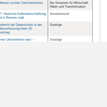
dlotsen suchen Zwischennutzer
Die Senatorin für Wirtschaft,
Häfen und Transformation
 7. Deutsche Außenwirtschaftstag
Senatskanzlei
et in Bremen statt
ndrecht auf Datenschutz in der
Sonstige
esverfassung feiert 10.
urtstag
emer Unternehmen was“ –
Sonstige
itskreis Zuwanderung informiert
Rathaus
Der Senator für Finanzen
stellung über den
onalsozialistischen Völkermord
inti und Roma in der Unteren
aushalle eröffnet
HfK-
Sonstige
10
20
50
100
Einträge pro Seite