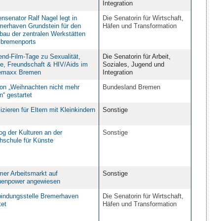
Integration
nsenator Ralf Nagel legt in
Die Senatorin für Wirtschaft,
merhaven Grundstein für den
Häfen und Transformation
bau der zentralen Werkstätten
 bremenports
end-Film-Tage zu Sexualität,
Die Senatorin für Arbeit,
be, Freundschaft & HIV/Aids im
Soziales, Jugend und
emaxx Bremen
Integration
ion „Weihnachten nicht mehr
Bundesland Bremen
in“ gestartet
zieren für Eltern mit Kleinkindern
Sonstige
og der Kulturen an der
Sonstige
hschule für Künste
mer Arbeitsmarkt auf
Sonstige
uenpower angewiesen
bindungsstelle Bremerhaven
Die Senatorin für Wirtschaft,
tet
Häfen und Transformation