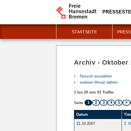
PRESSESTE
STARTSEITE
PRESS
Archiv - Oktober
Ressort auswählen
anderen Monat wählen
1 bis 20 von 93 Treffer
1
2
3
4
5
Seite
Datum
Tite
31.10.2007
2. 