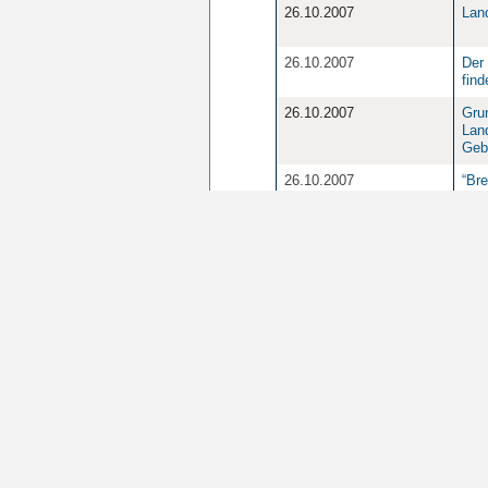
26.10.2007
Lan
26.10.2007
Der
find
26.10.2007
Gru
Land
Geb
26.10.2007
“Br
Arbe
im 
26.10.2007
Aus
nati
an S
Rath
26.10.2007
1
2
3
4
5
Seite