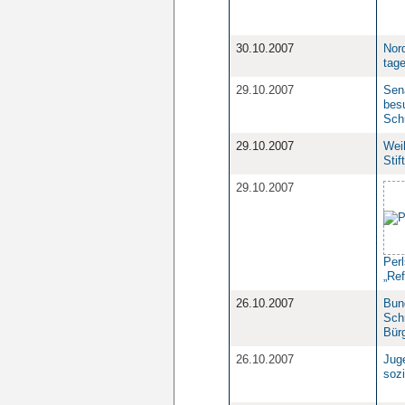
30.10.2007
Nor
tag
29.10.2007
Sen
bes
Sch
29.10.2007
Weih
Stif
29.10.2007
Per
„Ref
26.10.2007
Bun
Sch
Bür
26.10.2007
Jug
sozi