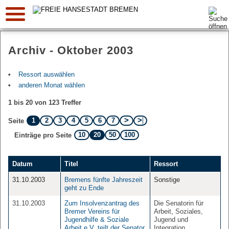
Suche:
Archiv - Oktober 2003
Ressort auswählen
anderen Monat wählen
1 bis 20 von 123 Treffer
1
2
3
4
5
6
7
Seite
10
20
50
100
Einträge pro Seite
Datum
Titel
Ressort
31.10.2003
Bremens fünfte Jahreszeit
Sonstige
geht zu Ende
31.10.2003
Zum Insolvenzantrag des
Die Senatorin für
Bremer Vereins für
Arbeit, Soziales,
Jugendhilfe & Soziale
Jugend und
Arbeit e.V. teilt der Senator
Integration