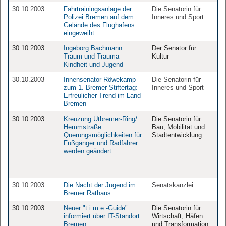
30.10.2003
Fahrtrainingsanlage der
Die Senatorin für
Polizei Bremen auf dem
Inneres und Sport
Gelände des Flughafens
eingeweiht
30.10.2003
Ingeborg Bachmann:
Der Senator für
Traum und Trauma –
Kultur
Kindheit und Jugend
30.10.2003
Innensenator Röwekamp
Die Senatorin für
zum 1. Bremer Stiftertag:
Inneres und Sport
Erfreulicher Trend im Land
Bremen
30.10.2003
Kreuzung Utbremer-Ring/
Die Senatorin für
Hemmstraße:
Bau, Mobilität und
Querungsmöglichkeiten für
Stadtentwicklung
Fußgänger und Radfahrer
werden geändert
30.10.2003
Die Nacht der Jugend im
Senatskanzlei
Bremer Rathaus
30.10.2003
Neuer "t.i.m.e.-Guide"
Die Senatorin für
informiert über IT-Standort
Wirtschaft, Häfen
Bremen
und Transformation