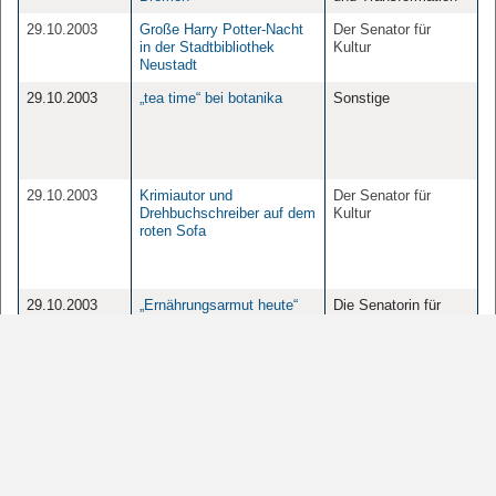
29.10.2003
Große Harry Potter-Nacht
Der Senator für
in der Stadtbibliothek
Kultur
Neustadt
29.10.2003
„tea time“ bei botanika
Sonstige
29.10.2003
Krimiautor und
Der Senator für
Drehbuchschreiber auf dem
Kultur
roten Sofa
29.10.2003
„Ernährungsarmut heute“
Die Senatorin für
ist Thema des Forums
Arbeit, Soziales,
Gesundheitlicher
Jugend und
Verbraucherschutz
Integration
28.10.2003
Kunst|Bewegte Bilder|Kino:
Sonstige
Das Atelier für Zeitmedien
zu Gast im Kino 46
28.10.2003
Bremer Senat beschließt
Der Senator für
Eckwerte für die Haushalte
Finanzen
2004/2005