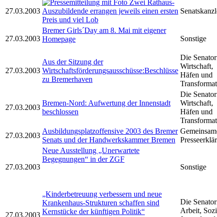
Zwei Rathaus-
27.03.2003
Auszubildende errangen jeweils einen ersten
Senatskanzl
Preis und viel Lob
Bremer Girls´Day am 8. Mai mit eigener
27.03.2003
Sonstige
Homepage
Die Senator
Aus der Sitzung der
Wirtschaft,
27.03.2003
Wirtschaftsförderungsausschüsse:Beschlüsse
Häfen und
zu Bremerhaven
Transformat
Die Senator
Bremen-Nord: Aufwertung der Innenstadt
Wirtschaft,
27.03.2003
beschlossen
Häfen und
Transformat
Ausbildungsplatzoffensive 2003 des Bremer
Gemeinsam
27.03.2003
Senats und der Handwerkskammer Bremen
Presseerklä
Neue Ausstellung „Unerwartete
Begegnungen“ in der ZGF
27.03.2003
Sonstige
„Kinderbetreuung verbessern und neue
Die Senator
Krankenhaus-Strukturen schaffen sind
Arbeit, Sozi
Kernstücke der künftigen Politik“
27.03.2003