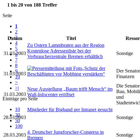
1 bis 20 von 188 Treffer
Seite
1
2
3
Datum
Titel
Ressor
4
Zu Ostern Lammbraten aus der Region
5
Kostenlose Adressenliste bei der
31.03.2003
Sonstige
6
Verbraucherzentrale Bremen erhältlich
7
8
„Schutz der
Der Senator
9
31.03.2003
Beschäftigten vor Mobbing verstärken“
Finanzen
10
>
Die Senator
>|
Neue Ausstellung „Baum trifft Mensch“ im
Bau, Mobili
31.03.2003
Wall-Infocenter eröffnet
und
Einträge pro Seite
Stadtentwic
10
Mitglieder für Bigband per Intranet gesucht
20
28.03.2003
Sonstige
50
100
4. Deutscher Jungforscher-Congress in
28.03.2003
Sonstige
Bremen