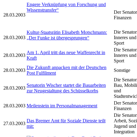
Engere Verknüpfung von Forschung und
Wissenstransfer“
Der Senator
28.03.2003
Finanzen
Die Senator
Kultur-Staatsrätin Elisabeth Motschmann:
28.03.2003
Inneres und
„Der Funke ist übergesprungen“
Sport
Die Senator
Am 1. April tritt das neue Waffenrecht in
28.03.2003
Inneres und
Kraft
Sport
Die Zukunft anpacken mit der Deutschen
28.03.2003
Sonstige
Post Fulfilment
Die Senator
Senatorin Wischer startet die Bauarbeiten
Bau, Mobili
28.03.2003
zur Neugestaltung des Schüsselkorbs
und
Stadtentwic
Der Senator
28.03.2003
Meilenstein im Personalmanagement
Finanzen
Die Senator
Das Bremer Amt für Soziale Dienste teilt
Arbeit, Sozi
27.03.2003
mit:
Jugend und
Integration