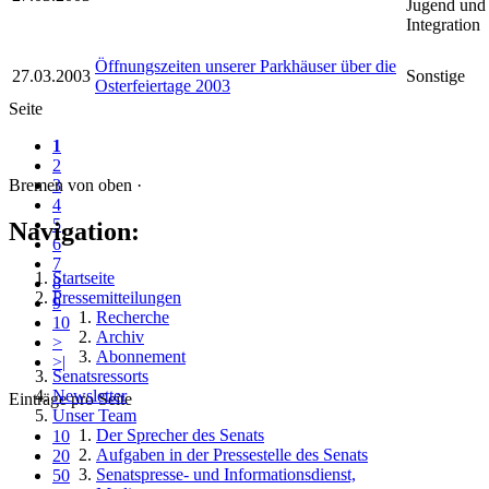
Jugend und
Integration
Öffnungszeiten unserer Parkhäuser über die
27.03.2003
Sonstige
Osterfeiertage 2003
Seite
1
2
Bremen von oben ·
3
4
5
Navigation:
6
7
Startseite
8
Pressemitteilungen
9
Recherche
10
Archiv
>
Abonnement
>|
Senatsressorts
Newsletter
Einträge pro Seite
Unser Team
Der Sprecher des Senats
10
Aufgaben in der Pressestelle des Senats
20
Senatspresse- und Informationsdienst,
50