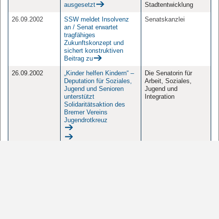
ausgesetzt
Stadtentwicklung
26.09.2002
SSW meldet Insolvenz
Senatskanzlei
an / Senat erwartet
tragfähiges
Zukunftskonzept und
sichert konstruktiven
Beitrag zu
26.09.2002
„Kinder helfen Kindern“ –
Die Senatorin für
Deputation für Soziales,
Arbeit, Soziales,
Jugend und Senioren
Jugend und
unterstützt
Integration
Solidaritätsaktion des
Bremer Vereins
Jugendrotkreuz
26.09.2002
Senatorin Röpke:
Die Senatorin für
Gewerbeaufsicht bleibt in
Arbeit, Soziales,
Bremerhaven
Jugend und
selbstverständlich
Integration
erhalten
26.09.2002
Maritime Museen
Sonstige