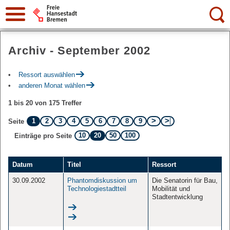
Suche:
Archiv - September 2002
Ressort auswählen
anderen Monat wählen
1 bis 20 von 175 Treffer
1
2
3
4
5
6
7
8
9
Seite
10
20
50
100
Einträge pro Seite
Datum
Titel
Ressort
30.09.2002
Phantomdiskussion um
Die Senatorin für Bau,
Technologiestadtteil
Mobilität und
Stadtentwicklung