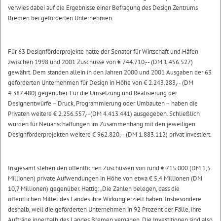
verwies dabei auf die Ergebnisse einer Befragung des Design Zentrums
Bremen bei geförderten Unternehmen.
Für 63 Designförderprojekte hatte der Senator für Wirtschaft und Häfen
zwischen 1998 und 2001 Zuschüsse von € 744.710,-- (DM 1.456.527)
gewährt. Dem standen allein in den Jahren 2000 und 2001 Ausgaben der 63
geförderten Unternehmen für Design in Höhe von € 2.243.283,-- (DM
4.387.480) gegenüber. Für die Umsetzung und Realisierung der
Designentwürfe – Druck, Programmierung oder Umbauten – haben die
Privaten weitere € 2.256.557,--(DM 4.413.441) ausgegeben. Schließlich
wurden für Neuanschaffungen im Zusammenhang mit den jeweiligen
Designförderprojekten weitere € 962.820,-- (DM 1.883.112) privat investiert.
Insgesamt stehen den öffentlichen Zuschüssen von rund € 715.000 (DM 1,5
Millionen) private Aufwendungen in Höhe von etwa € 5,4 Millionen (DM
10,7 Millionen) gegenüber. Hattig: „Die Zahlen belegen, dass die
öffentlichen Mittel des Landes ihre Wirkung erzielt haben. Insbesondere
deshalb, weil die geförderten Unternehmen in 92 Prozent der Fälle, ihre
Aufträge innerhalb des Landes Bremen vergaben. Die Investitionen sind also