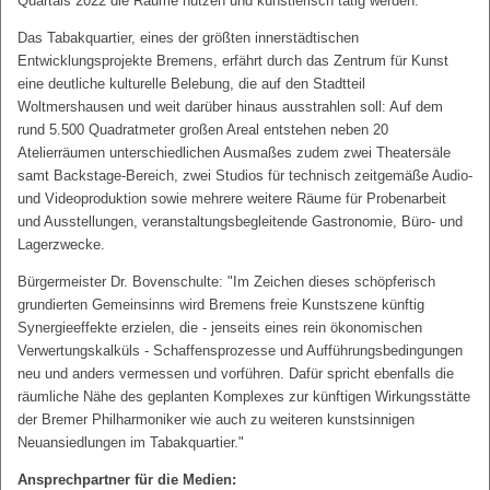
Quartals 2022 die Räume nutzen und künstlerisch tätig werden.
Das Tabakquartier, eines der größten innerstädtischen
Entwicklungsprojekte Bremens, erfährt durch das Zentrum für Kunst
eine deutliche kulturelle Belebung, die auf den Stadtteil
Woltmershausen und weit darüber hinaus ausstrahlen soll: Auf dem
rund 5.500 Quadratmeter großen Areal entstehen neben 20
Atelierräumen unterschiedlichen Ausmaßes zudem zwei Theatersäle
samt Backstage-Bereich, zwei Studios für technisch zeitgemäße Audio-
und Videoproduktion sowie mehrere weitere Räume für Probenarbeit
und Ausstellungen, veranstaltungsbegleitende Gastronomie, Büro- und
Lagerzwecke.
Bürgermeister Dr. Bovenschulte: "Im Zeichen dieses schöpferisch
grundierten Gemeinsinns wird Bremens freie Kunstszene künftig
Synergieeffekte erzielen, die - jenseits eines rein ökonomischen
Verwertungskalküls - Schaffensprozesse und Aufführungsbedingungen
neu und anders vermessen und vorführen. Dafür spricht ebenfalls die
räumliche Nähe des geplanten Komplexes zur künftigen Wirkungsstätte
der Bremer Philharmoniker wie auch zu weiteren kunstsinnigen
Neuansiedlungen im Tabakquartier."
Ansprechpartner für die Medien: