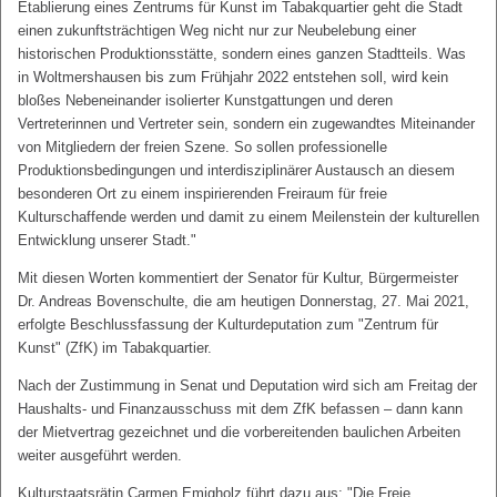
Etablierung eines Zentrums für Kunst im Tabakquartier geht die Stadt
einen zukunftsträchtigen Weg nicht nur zur Neubelebung einer
historischen Produktionsstätte, sondern eines ganzen Stadtteils. Was
in Woltmershausen bis zum Frühjahr 2022 entstehen soll, wird kein
bloßes Nebeneinander isolierter Kunstgattungen und deren
Vertreterinnen und Vertreter sein, sondern ein zugewandtes Miteinander
von Mitgliedern der freien Szene. So sollen professionelle
Produktionsbedingungen und interdisziplinärer Austausch an diesem
besonderen Ort zu einem inspirierenden Freiraum für freie
Kulturschaffende werden und damit zu einem Meilenstein der kulturellen
Entwicklung unserer Stadt."
Mit diesen Worten kommentiert der Senator für Kultur, Bürgermeister
Dr. Andreas Bovenschulte, die am heutigen Donnerstag, 27. Mai 2021,
erfolgte Beschlussfassung der Kulturdeputation zum "Zentrum für
Kunst" (ZfK) im Tabakquartier.
Nach der Zustimmung in Senat und Deputation wird sich am Freitag der
Haushalts- und Finanzausschuss mit dem ZfK befassen – dann kann
der Mietvertrag gezeichnet und die vorbereitenden baulichen Arbeiten
weiter ausgeführt werden.
Kulturstaatsrätin Carmen Emigholz führt dazu aus: "Die Freie