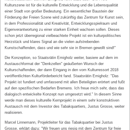
Kulturszene ist für die kulturelle Entwicklung und die Lebensqualität
einer Stadt von großer Bedeutung. Ein wesentlicher Baustein der
Förderung der Freien Szene wird zukünftig das Zentrum für Kunst sein,
in dem Professionalität und Kreativität, Entwicklungsspielraum und
Eigenverantwortung zu einer starken Einheit wachsen sollen. Dieses
schon jetzt überregional vielbeachtete Projekt ist ein kulturpolitisches
Herzstück und klares Signal an die vielen aufstrebenden
Kunstschaffenden, dass und wie sehr sie in Bremen gewollt sind!"
Die Konzeption, so Staatsrätin Emigholz weiter, basiere auf dem im
Austauschformat der "Denkzellen" geäußerten Wunsch der
Kulturschaffenden, der dann Eingang in den vom Kulturressort 2018
veröffentlichten Kulturförderbericht fand. Staatsrätin Emigholz: "Das
Projekt ist fundiert und umfassend mit allen Beteiligten erörtert und fußt
auf den spezifischen Bedarfen Bremens. Ich freue mich sehr, dass das
dialogisch entwickelte Konzept nun umgesetzt wird." In diesem Sinne
werde man dieses kulturelle Kernprojekt in einem sehr konstruktiven
Austausch mit dem Investor des Tabakquartiers, Justus Grosse, weiter
realisieren.
Marcel Linnemann, Projektleiter für das Tabakquartier bei Justus
Grosse, erklärt dazu: "Wir freuen uns riesig mit dem Zentrum für freie