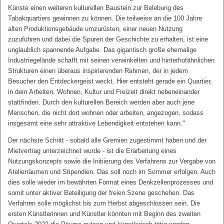
Künste einen weiteren kulturellen Baustein zur Belebung des
Tabakquartiers gewinnen zu können. Die teilweise an die 100 Jahre
alten Produktionsgebäude umzurüsten, einer neuen Nutzung
zuzuführen und dabei die Spuren der Geschichte zu erhalten, ist eine
unglaublich spannende Aufgabe. Das gigantisch große ehemalige
Industriegelände schafft mit seinen verwinkelten und hinterhofähnlichen
Strukturen einen überaus inspirierenden Rahmen, der in jedem
Besucher den Entdeckergeist weckt. Hier entsteht gerade ein Quartier,
in dem Arbeiten, Wohnen, Kultur und Freizeit direkt nebeneinander
stattfinden. Durch den kulturellen Bereich werden aber auch jene
Menschen, die nicht dort wohnen oder arbeiten, angezogen, sodass
insgesamt eine sehr attraktive Lebendigkeit entstehen kann."
Der nächste Schritt - sobald alle Gremien zugestimmt haben und der
Mietvertrag unterzeichnet wurde - ist die Erarbeitung eines
Nutzungskonzepts sowie die Initiierung des Verfahrens zur Vergabe von
Atelierräumen und Stipendien. Das soll noch im Sommer erfolgen. Auch
dies solle wieder im bewährten Format eines Denkzellenprozesses und
somit unter aktiver Beteiligung der freien Szene geschehen. Das
Verfahren solle möglichst bis zum Herbst abgeschlossen sein. Die
ersten Künstlerinnen und Künstler könnten mit Beginn des zweiten