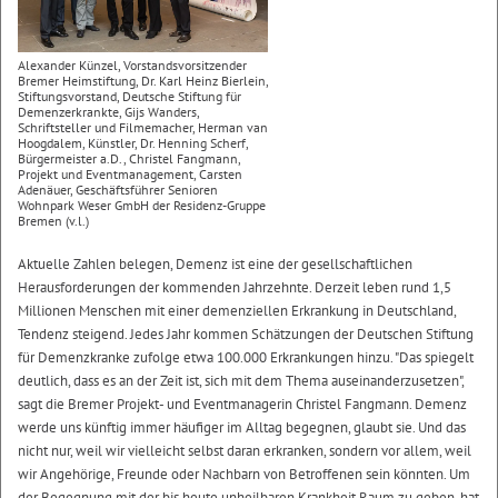
Alexander Künzel, Vorstandsvorsitzender
Bremer Heimstiftung, Dr. Karl Heinz Bierlein,
Stiftungsvorstand, Deutsche Stiftung für
Demenzerkrankte, Gijs Wanders,
Schriftsteller und Filmemacher, Herman van
Hoogdalem, Künstler, Dr. Henning Scherf,
Bürgermeister a.D., Christel Fangmann,
Projekt und Eventmanagement, Carsten
Adenäuer, Geschäftsführer Senioren
Wohnpark Weser GmbH der Residenz-Gruppe
Bremen (v.l.)
Aktuelle Zahlen belegen, Demenz ist eine der gesellschaftlichen
Herausforderungen der kommenden Jahrzehnte. Derzeit leben rund 1,5
Millionen Menschen mit einer demenziellen Erkrankung in Deutschland,
Tendenz steigend. Jedes Jahr kommen Schätzungen der Deutschen Stiftung
für Demenzkranke zufolge etwa 100.000 Erkrankungen hinzu. "Das spiegelt
deutlich, dass es an der Zeit ist, sich mit dem Thema auseinanderzusetzen",
sagt die Bremer Projekt- und Eventmanagerin Christel Fangmann. Demenz
werde uns künftig immer häufiger im Alltag begegnen, glaubt sie. Und das
nicht nur, weil wir vielleicht selbst daran erkranken, sondern vor allem, weil
wir Angehörige, Freunde oder Nachbarn von Betroffenen sein könnten. Um
der Begegnung mit der bis heute unheilbaren Krankheit Raum zu geben, hat