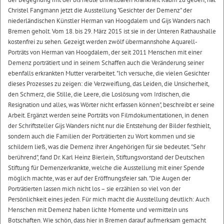
Christel Fangmann jetzt die Ausstellung "Gesichter der Demenz" der
niederländischen Künstler Herman van Hoogdalem und Gijs Wanders nach
Bremen geholt. Vom 18. bis 29. März 2015 ist sie in der Unteren Rathaushalle
kostenfrei zu sehen. Gezeigt werden zwölf übermannshohe Aquarell-
Porträts von Herman van Hoogdalem, der seit 2011 Menschen mit einer
Demenz porträtiert und in seinem Schaffen auch die Veränderung seiner
ebenfalls erkrankten Mutter verarbeitet. "Ich versuche, die vielen Gesichter
dieses Prozesses zu zeigen: die Verzweiflung, das Leiden, die Unsicherheit,
den Schmerz, die Stille, die Leere, die Loslösung vom Irdischen, die
Resignation und alles, was Wörter nicht erfassen können", beschreibt er seine
Arbeit. Ergänzt werden seine Porträts von Filmdokumentationen, in denen
der Schriftsteller Gijs Wanders nicht nur die Entstehung der Bilder festhielt,
sondern auch die Familien der Porträtierten zu Wort kommen und sie
schildern ließ, was die Demenz ihrer Angehörigen für sie bedeutet. "Sehr
berührend", fand Dr. Karl Heinz Bierlein, Stiftungsvorstand der Deutschen
Stiftung für Demenzerkrankte, welche die Ausstellung mit einer Spende
möglich machte, was er auf der Eröffnungsfeier sah. "Die Augen der
Porträtierten lassen mich nicht los – sie erzählen so viel von der
Persönlichkeit eines jeden. Für mich macht die Ausstellung deutlich: Auch
Menschen mit Demenz haben lichte Momente und vermitteln uns
Botschaften. Wie schön, dass hier in Bremen darauf aufmerksam gemacht