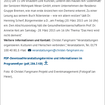
2015) um 15 Uhr erläutert Lore Kunckel, Leiterin des Hauses "Am Sodenmatt"
der Senioren Wohnpark Weser GmbH, einem Unternehmen der Residenz-
Gruppe Bremen, wie man erste Anzeichen von Demenz erkennt. Zu einer
Lesung aus seinem Buch "Altersreise – wie wir altern wollen" lädt Dr.
Henning Scherf, Bürgermeister a.D., am Freitag (20. März 2015 um 16 Uhr)
ein. Den Abschlussvortrag hält die Gesundheitswissenschaftlerin Prof. Dr.
Annelie Keil am Samstag - 28. März 2015 um 16 Uhr. Thema: "Das Herz wird
nicht dement".
Weitere Informationen und Kontakt:
Christel Fangmann "Veranstaltungen
organisieren. Kulturen und Menschen verbinden.", Veranstalterin, Tel. 0179
100 40 80, E-Mail
veranstaltungen@christel-fangmann.eu
PDF-DownloadVeranstaltungstermine und Informationen im
Programmflyer
(pdf, 286.3 KB)
.
Foto: © Christel Fangmann Projekt und Eventmanagement (Fotograf Jan
Meier),