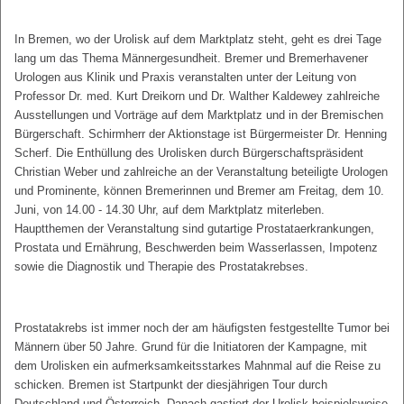
In Bremen, wo der Urolisk auf dem Marktplatz steht, geht es drei Tage
lang um das Thema Männergesundheit. Bremer und Bremerhavener
Urologen aus Klinik und Praxis veranstalten unter der Leitung von
Professor Dr. med. Kurt Dreikorn und Dr. Walther Kaldewey zahlreiche
Ausstellungen und Vorträge auf dem Marktplatz und in der Bremischen
Bürgerschaft. Schirmherr der Aktionstage ist Bürgermeister Dr. Henning
Scherf. Die Enthüllung des Urolisken durch Bürgerschaftspräsident
Christian Weber und zahlreiche an der Veranstaltung beteiligte Urologen
und Prominente, können Bremerinnen und Bremer am Freitag, dem 10.
Juni, von 14.00 - 14.30 Uhr, auf dem Marktplatz miterleben.
Hauptthemen der Veranstaltung sind gutartige Prostataerkrankungen,
Prostata und Ernährung, Beschwerden beim Wasserlassen, Impotenz
sowie die Diagnostik und Therapie des Prostatakrebses.
Prostatakrebs ist immer noch der am häufigsten festgestellte Tumor bei
Männern über 50 Jahre. Grund für die Initiatoren der Kampagne, mit
dem Urolisken ein aufmerksamkeitsstarkes Mahnmal auf die Reise zu
schicken. Bremen ist Startpunkt der diesjährigen Tour durch
Deutschland und Österreich. Danach gastiert der Urolisk beispielsweise