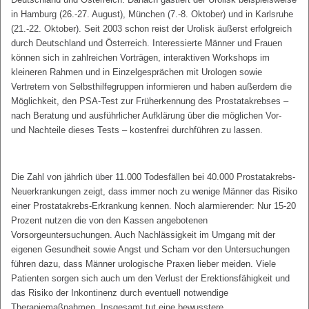
in Hamburg (26.-27. August), München (7.-8. Oktober) und in Karlsruhe
(21.-22. Oktober). Seit 2003 schon reist der Urolisk äußerst erfolgreich
durch Deutschland und Österreich. Interessierte Männer und Frauen
können sich in zahlreichen Vorträgen, interaktiven Workshops im
kleineren Rahmen und in Einzelgesprächen mit Urologen sowie
Vertretern von Selbsthilfegruppen informieren und haben außerdem die
Möglichkeit, den PSA-Test zur Früherkennung des Prostatakrebses –
nach Beratung und ausführlicher Aufklärung über die möglichen Vor-
und Nachteile dieses Tests – kostenfrei durchführen zu lassen.
Die Zahl von jährlich über 11.000 Todesfällen bei 40.000 Prostatakrebs-
Neuerkrankungen zeigt, dass immer noch zu wenige Männer das Risiko
einer Prostatakrebs-Erkrankung kennen. Noch alarmierender: Nur 15-20
Prozent nutzen die von den Kassen angebotenen
Vorsorgeuntersuchungen. Auch Nachlässigkeit im Umgang mit der
eigenen Gesundheit sowie Angst und Scham vor den Untersuchungen
führen dazu, dass Männer urologische Praxen lieber meiden. Viele
Patienten sorgen sich auch um den Verlust der Erektionsfähigkeit und
das Risiko der Inkontinenz durch eventuell notwendige
Therapiemaßnahmen. Insgesamt tut eine bewusstere