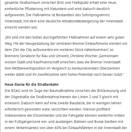
gesamte Straßenraum zwischen Brill und Marktplatz erhält eine neue,
einheitliche Pflasterung mit Naturstein und wird dadurch deutlich
aufgewertet. Die Maßnahme ist Bestandteil des Sofortprogramms
Innenstadt, mit dem eine deutliche Attraktivitätssteigerung der Innenstadt
erreicht werden soll.
„Wir sind mit den bisher durchgeführten Maßnahmen auf einem sehr guten
Weg. Mit der Neugestaltung der zentralen Bremer Einkaufsmeile werden wir
dem Ziel die City aufzuwerten ein weiteres Stück näherkommen“, so
Bremens Senatorin für Bau und Umwelt, Christine Wischer. „Gemeinsam
wollen Stadt und Kaufmannschaft erreichen, dass die Bremer Innenstadt
ihre Wettbewerbsposition im Vergleich zu konkurrierenden Oberzentren
weiter stärkt und ihr zweifelsohne sehr hohes Potential noch besser nutzt.“
Neue Gleise für die Straßenbahn
Die BSAG wird im Zuge der Baumaßnahme zwischen der Brillkreuzung und
der Sögestraße die Straßenbahnschienen der Linien 2 und 3 gleich mit
erneuern. Dadurch kann auf eine zweite Baustelle, die in wenigen Jahren
erforderlich geworden wäre, verzichten werden. Hiervon profitiert
insbesondere der Einzelhandel und die Fahrgäste können weiterhin mitten
in der Fußgängerzone ein- und aussteigen. Bahnen und Busse bleiben mit
einem Verkehrsanteil von über 60% bei Einkaufsfahrten in die Innenstadt der