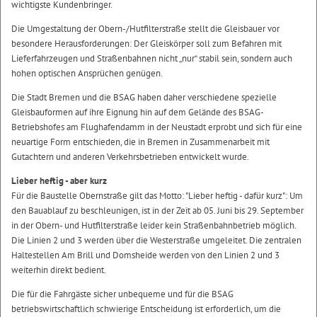
wichtigste Kundenbringer.
Die Umgestaltung der Obern-/Hutfilterstraße stellt die Gleisbauer vor
besondere Herausforderungen: Der Gleiskörper soll zum Befahren mit
Lieferfahrzeugen und Straßenbahnen nicht „nur“ stabil sein, sondern auch
hohen optischen Ansprüchen genügen.
Die Stadt Bremen und die BSAG haben daher verschiedene spezielle
Gleisbauformen auf ihre Eignung hin auf dem Gelände des BSAG-
Betriebshofes am Flughafendamm in der Neustadt erprobt und sich für eine
neuartige Form entschieden, die in Bremen in Zusammenarbeit mit
Gutachtern und anderen Verkehrsbetrieben entwickelt wurde.
Lieber heftig - aber kurz
Für die Baustelle Obernstraße gilt das Motto: "Lieber heftig - dafür kurz": Um
den Bauablauf zu beschleunigen, ist in der Zeit ab 05. Juni bis 29. September
in der Obern- und Hutfilterstraße leider kein Straßenbahnbetrieb möglich.
Die Linien 2 und 3 werden über die Westerstraße umgeleitet. Die zentralen
Haltestellen Am Brill und Domsheide werden von den Linien 2 und 3
weiterhin direkt bedient.
Die für die Fahrgäste sicher unbequeme und für die BSAG
betriebswirtschaftlich schwierige Entscheidung ist erforderlich, um die