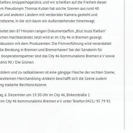
ießen, knüppelhageldick, und wir scheißen auf die Freiheit dieser
t dem Pseudonym Thomas Kuban hat solche Szenen aus rund 40
nd und anderen Ländern mit versteckter Kamera gedreht und
gendszene, in die sich kaum ein Außenstehender hineinwagt.
leitet den 87 Minuten langen Dokumentarfilm „Blut muss fließen“
hen Nachbarländer. Jetzt wird er im City 46 in Bremen gezeigt.
iskussion mit dem Produzenten. Die Filmvorführung wird veranstaltet
bile Beratung in Bremen und Bremerhaven“ bei der Senatorin für
n. Kooperationspartner sind das City 46 Kommunalkino Bremen e.V sowie
nis 90 / Die Grünen.
ödern und zu radikalisieren ist eine gängige Masche der rechten Szene,
sextremen Merchandising-Artikeln beschafft sich die Szene zudem
ng tradierte Rechtsrockszene.
g, 6. Dezember um 19.30 Uhr im City 46, Birkenstraße 1
eim City 46 Kommunalkino Bremen e.V. unter Telefon 0421/ 95 79 92