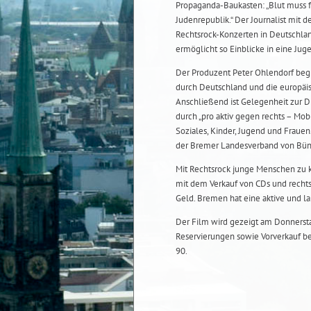
Propaganda-Baukasten: „Blut muss fl
Judenrepublik.“ Der Journalist mi
Rechtsrock-Konzerten in Deutschla
ermöglicht so Einblicke in eine Ju
Der Produzent Peter Ohlendorf beg
durch Deutschland und die europäisc
Anschließend ist Gelegenheit zur D
durch „pro aktiv gegen rechts – Mo
Soziales, Kinder, Jugend und Fraue
der Bremer Landesverband von Bünd
Mit Rechtsrock junge Menschen zu k
mit dem Verkauf von CDs und recht
Geld. Bremen hat eine aktive und la
Der Film wird gezeigt am Donnersta
Reservierungen sowie Vorverkauf b
90.