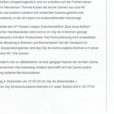
ießen, knüppelhageldick, und wir scheißen auf die Freiheit dieser
t dem Pseudonym Thomas Kuban hat solche Szenen aus rund 40
nd und anderen Ländern mit versteckter Kamera gedreht und
gendszene, in die sich kaum ein Außenstehender hineinwagt.
leitet den 87 Minuten langen Dokumentarfilm „Blut muss fließen“
hen Nachbarländer. Jetzt wird er im City 46 in Bremen gezeigt.
iskussion mit dem Produzenten. Die Filmvorführung wird veranstaltet
bile Beratung in Bremen und Bremerhaven“ bei der Senatorin für
n. Kooperationspartner sind das City 46 Kommunalkino Bremen e.V sowie
nis 90 / Die Grünen.
ödern und zu radikalisieren ist eine gängige Masche der rechten Szene,
sextremen Merchandising-Artikeln beschafft sich die Szene zudem
ng tradierte Rechtsrockszene.
g, 6. Dezember um 19.30 Uhr im City 46, Birkenstraße 1
eim City 46 Kommunalkino Bremen e.V. unter Telefon 0421/ 95 79 92