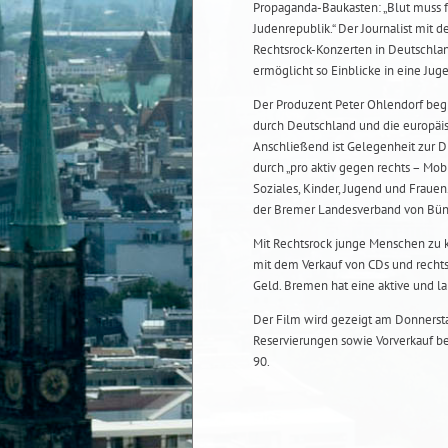
Propaganda-Baukasten: „Blut muss fl
Judenrepublik.“ Der Journalist mi
Rechtsrock-Konzerten in Deutschla
ermöglicht so Einblicke in eine Ju
Der Produzent Peter Ohlendorf beg
durch Deutschland und die europäisc
Anschließend ist Gelegenheit zur D
durch „pro aktiv gegen rechts – Mo
Soziales, Kinder, Jugend und Fraue
der Bremer Landesverband von Bünd
Mit Rechtsrock junge Menschen zu k
mit dem Verkauf von CDs und recht
Geld. Bremen hat eine aktive und la
Der Film wird gezeigt am Donnersta
Reservierungen sowie Vorverkauf b
90.