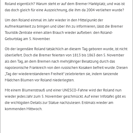
Roland eigentlich? Warum steht er auf dem Bremer Marktplatz, und was ist
das doch gleich für eine Auszeichnung, die ihm da 2004 verliehen wurde?
Um den Roland einmal im Jahr wieder in den Mittelpunkt der
Aufmerksamkeit zu bringen und über ihn zu informieren, lässt die Bremer
Touristik-Zentrale einen alten Brauch wieder aufleben: den Roland-
Geburtstag am 5. November.
Ob der legendäre Roland tatsächlich an diesem Tag geboren wurde, ist nicht
überliefert. Doch die Bremer feierten von 1813 bis 1863 den 5. November
als den Tag, an dem Bremen nach mehrjähriger Besatzung durch das
napoleonische Frankreich von den russischen Kosaken befreit wurde. Diesen
„Tag der wiedererstandenen Freiheit“ zelebrierten sie, indem tanzende
Mädchen Blumen vor Roland niederlegten.
Mit einem Blumenstrauß und einer UNESCO-Fahne wird der Roland nun
wieder jedes Jahr zum 5. November geschmückt. Auf einer Infotafel gibt es
die wichtigsten Details zur Statue nachzulesen. Erstmals wieder am
kommenden Mittwoch.