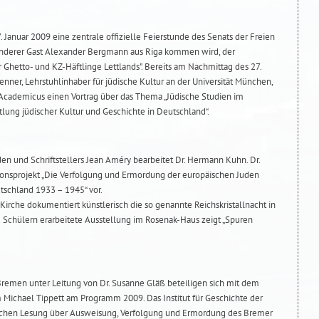
Januar 2009 eine zentrale offizielle Feierstunde des Senats der Freien
onderer Gast Alexander Bergmann aus Riga kommen wird, der
 Ghetto- und KZ-Häftlinge Lettlands". Bereits am Nachmittag des 27.
renner, Lehrstuhlinhaber für jüdische Kultur an der Universität München,
 Academicus einen Vortrag über das Thema „Jüdische Studien im
lung jüdischer Kultur und Geschichte in Deutschland“.
 und Schriftstellers Jean Améry bearbeitet Dr. Hermann Kuhn. Dr.
ionsprojekt „Die Verfolgung und Ermordung der europäischen Juden
utschland 1933 – 1945“ vor.
Kirche dokumentiert künstlerisch die so genannte Reichskristallnacht in
Schülern erarbeitete Ausstellung im Rosenak-Haus zeigt „Spuren
 Bremen unter Leitung von Dr. Susanne Gläß beteiligen sich mit dem
m Michael Tippett am Programm 2009. Das Institut für Geschichte der
enischen Lesung über Ausweisung, Verfolgung und Ermordung des Bremer