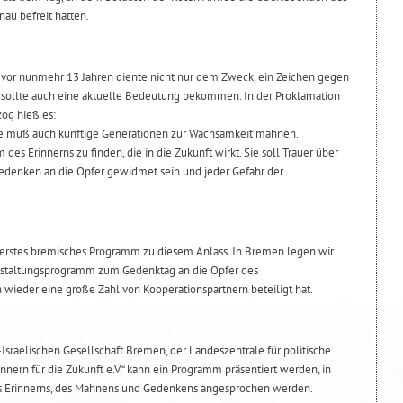
au befreit hatten.
 vor nunmehr 13 Jahren diente nicht nur dem Zweck, ein Zeichen gegen
g sollte auch eine aktuelle Bedeutung bekommen. In der Proklamation
og hieß es:
sie muß auch künftige Generationen zur Wachsamkeit mahnen.
 des Erinnerns zu finden, die in die Zukunft wirkt. Sie soll Trauer über
edenken an die Opfer gewidmet sein und jeder Gefahr der
n erstes bremisches Programm zu diesem Anlass. In Bremen legen wir
nstaltungsprogramm zum Gedenktag an die Opfer des
h wieder eine große Zahl von Kooperationspartnern beteiligt hat.
Israelischen Gesellschaft Bremen, der Landeszentrale für politische
nnern für die Zukunft e.V.“ kann ein Programm präsentiert werden, in
s Erinnerns, des Mahnens und Gedenkens angesprochen werden.