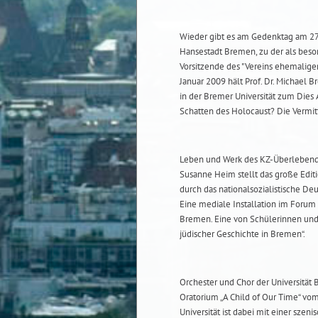
Wieder gibt es am Gedenktag am 27. 
Hansestadt Bremen, zu der als bes
Vorsitzende des "Vereins ehemaliger
Januar 2009 hält Prof. Dr. Michael B
in der Bremer Universität zum Dies
Schatten des Holocaust? Die Vermitt
Leben und Werk des KZ-Überlebenden
Susanne Heim stellt das große Edit
durch das nationalsozialistische De
Eine mediale Installation im Forum 
Bremen. Eine von Schülerinnen und 
jüdischer Geschichte in Bremen“.
Orchester und Chor der Universität
Oratorium „A Child of Our Time“ vo
Universität ist dabei mit einer sz