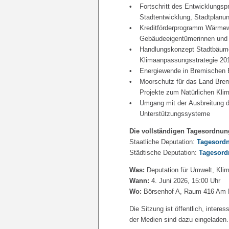
Fortschritt des Entwicklungs
Stadtentwicklung, Stadtplanun
Kreditförderprogramm Wärmew
Gebäudeeigentümerinnen und 
Handlungskonzept Stadtbäume 
Klimaanpassungsstrategie 20
Energiewende in Bremischen B
Moorschutz für das Land Bre
Projekte zum Natürlichen Kli
Umgang mit der Ausbreitung d
Unterstützungssysteme
Die vollständigen Tagesordnun
Staatliche Deputation:
Tagesordn
Städtische Deputation:
Tagesord
Was:
Deputation für Umwelt, Klim
Wann:
4. Juni 2026, 15:00 Uhr
Wo:
Börsenhof A, Raum 416 Am Ma
Die Sitzung ist öffentlich, intere
der Medien sind dazu eingeladen.