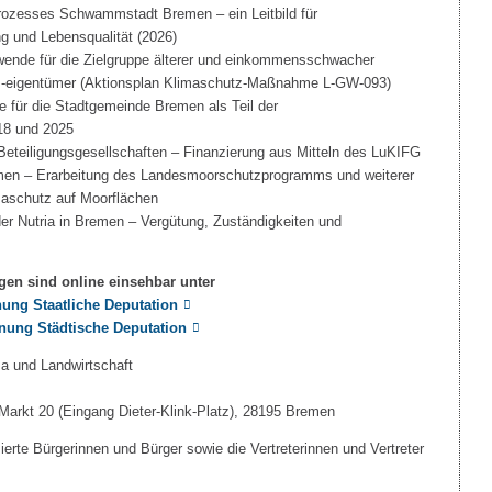
prozesses Schwammstadt Bremen – ein Leitbild für
g und Lebensqualität (2026)
ende für die Zielgruppe älterer und einkommensschwacher
-eigentümer (Aktionsplan Klimaschutz-Maßnahme L-GW-093)
für die Stadtgemeinde Bremen als Teil der
18 und 2025
eteiligungsgesellschaften – Finanzierung aus Mitteln des LuKIFG
men – Erarbeitung des Landesmoorschutzprogramms und weiterer
maschutz auf Moorflächen
er Nutria in Bremen – Vergütung, Zuständigkeiten und
gen sind online einsehbar unter
ung Staatliche Deputation
nung Städtische Deputation
a und Landwirtschaft
rkt 20 (Eingang Dieter-Klink-Platz), 28195 Bremen
ssierte Bürgerinnen und Bürger sowie die Vertreterinnen und Vertreter