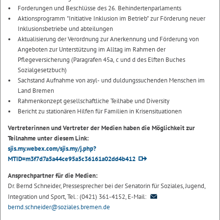
Forderungen und Beschlüsse des 26. Behindertenparlaments
Aktionsprogramm "Initiative Inklusion im Betrieb" zur Förderung neuer
Inklusionsbetriebe und abteilungen
Aktualisierung der Verordnung zur Anerkennung und Förderung von
Angeboten zur Unterstützung im Alltag im Rahmen der
Pflegeversicherung (Paragrafen 45a, c und d des Elften Buches
Sozialgesetzbuch)
Sachstand Aufnahme von asyl- und duldungssuchenden Menschen im
Land Bremen
Rahmenkonzept gesellschaftliche Teilhabe und Diversity
Bericht zu stationären Hilfen für Familien in Krisensituationen
Vertreterinnen und Vertreter der Medien haben die Möglichkeit zur
Teilnahme unter diesem Link:
sjis.my.webex.com/sjis.my/j.php?
MTID=m3f7d7a5a44ce95a5c36161a02dd4b412
Ansprechpartner für die Medien:
Dr. Bernd Schneider, Pressesprecher bei der Senatorin für Soziales, Jugend,
Integration und Sport, Tel.: (0421) 361-4152, E-Mail:
bernd.schneider@soziales.bremen.de