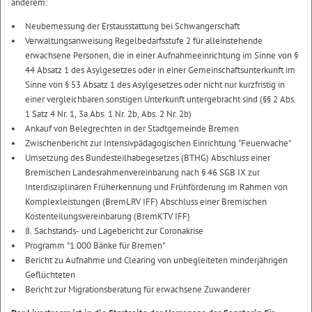
anderem:
Neubemessung der Erstausstattung bei Schwangerschaft
Verwaltungsanweisung Regelbedarfsstufe 2 für alleinstehende
erwachsene Personen, die in einer Aufnahmeeinrichtung im Sinne von §
44 Absatz 1 des Asylgesetzes oder in einer Gemeinschaftsunterkunft im
Sinne von § 53 Absatz 1 des Asylgesetzes oder nicht nur kurzfristig in
einer vergleichbaren sonstigen Unterkunft untergebracht sind (§§ 2 Abs.
1 Satz 4 Nr. 1, 3a Abs. 1 Nr. 2b, Abs. 2 Nr. 2b)
Ankauf von Belegrechten in der Stadtgemeinde Bremen
Zwischenbericht zur Intensivpädagogischen Einrichtung "Feuerwache"
Umsetzung des Bundesteilhabegesetzes (BTHG) Abschluss einer
Bremischen Landesrahmenvereinbarung nach § 46 SGB IX zur
Interdisziplinären Früherkennung und Frühförderung im Rahmen von
Komplexleistungen (BremLRV IFF) Abschluss einer Bremischen
Kostenteilungsvereinbarung (BremKTV IFF)
8. Sachstands- und Lagebericht zur Coronakrise
Programm "1.000 Bänke für Bremen"
Bericht zu Aufnahme und Clearing von unbegleiteten minderjährigen
Geflüchteten
Bericht zur Migrationsberatung für erwachsene Zuwanderer