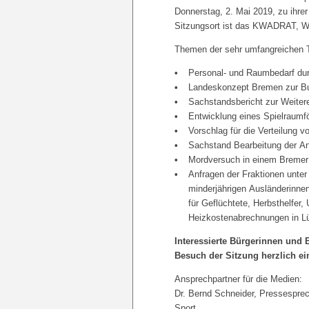
Donnerstag, 2. Mai 2019, zu ihrer
Sitzungsort ist das KWADRAT, Wi
Themen der sehr umfangreichen 
Personal- und Raumbedarf du
Landeskonzept Bremen zur Bun
Sachstandsbericht zur Weiter
Entwicklung eines Spielraumf
Vorschlag für die Verteilung v
Sachstand Bearbeitung der Ant
Mordversuch in einem Bremer 
Anfragen der Fraktionen unter
minderjährigen Ausländerinne
für Geflüchtete, Herbsthelfe
Heizkostenabrechnungen in 
Interessierte Bürgerinnen und 
Besuch der Sitzung herzlich ei
Ansprechpartner für die Medien:
Dr. Bernd Schneider, Pressesprech
Sport