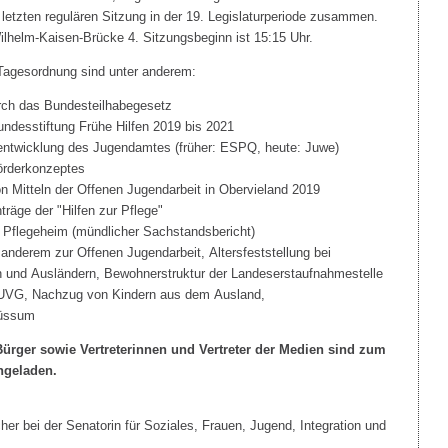
 letzten regulären Sitzung in der 19. Legislaturperiode zusammen.
lhelm-Kaisen-Brücke 4. Sitzungsbeginn ist 15:15 Uhr.
Tagesordnung sind unter anderem:
rch das Bundesteilhabegesetz
desstiftung Frühe Hilfen 2019 bis 2021
entwicklung des Jugendamtes (früher: ESPQ, heute: Juwe)
örderkonzeptes
on Mitteln der Offenen Jugendarbeit in Obervieland 2019
räge der "Hilfen zur Pflege"
Pflegeheim (mündlicher Sachstandsbericht)
 anderem zur Offenen Jugendarbeit, Altersfeststellung bei
n und Ausländern, Bewohnerstruktur der Landeserstaufnahmestelle
r, UVG, Nachzug von Kindern aus dem Ausland,
Lüssum
Bürger sowie Vertreterinnen und Vertreter der Medien sind zum
ngeladen.
er bei der Senatorin für Soziales, Frauen, Jugend, Integration und