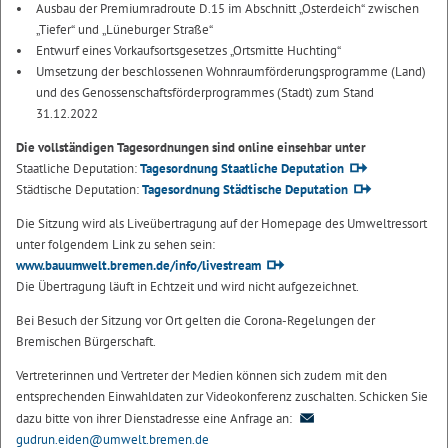
Ausbau der Premiumradroute D.15 im Abschnitt „Osterdeich“ zwischen
„Tiefer“ und „Lüneburger Straße“
Entwurf eines Vorkaufsortsgesetzes „Ortsmitte Huchting“
Umsetzung der beschlossenen Wohnraumförderungsprogramme (Land)
und des Genossenschaftsförderprogrammes (Stadt) zum Stand
31.12.2022
Die vollständigen Tagesordnungen sind online einsehbar unter
Staatliche Deputation:
Tagesordnung Staatliche Deputation
Städtische Deputation:
Tagesordnung Städtische Deputation
Die Sitzung wird als Liveübertragung auf der Homepage des Umweltressort
unter folgendem Link zu sehen sein:
www.bauumwelt.bremen.de/info/livestream
Die Übertragung läuft in Echtzeit und wird nicht aufgezeichnet.
Bei Besuch der Sitzung vor Ort gelten die Corona-Regelungen der
Bremischen Bürgerschaft.
Vertreterinnen und Vertreter der Medien können sich zudem mit den
entsprechenden Einwahldaten zur Videokonferenz zuschalten. Schicken Sie
dazu bitte von ihrer Dienstadresse eine Anfrage an:
gudrun.eiden@umwelt.bremen.de