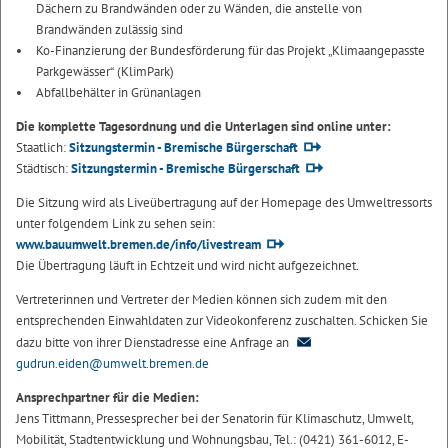
Dächern zu Brandwänden oder zu Wänden, die anstelle von
Brandwänden zulässig sind
Ko-Finanzierung der Bundesförderung für das Projekt „Klimaangepasste
Parkgewässer“ (KlimPark)
Abfallbehälter in Grünanlagen
Die komplette Tagesordnung und die Unterlagen sind online unter:
Staatlich:
Sitzungstermin - Bremische Bürgerschaft
Städtisch:
Sitzungstermin - Bremische Bürgerschaft
Die Sitzung wird als Liveübertragung auf der Homepage des Umweltressorts
unter folgendem Link zu sehen sein:
www.bauumwelt.bremen.de/info/livestream
Die Übertragung läuft in Echtzeit und wird nicht aufgezeichnet.
Vertreterinnen und Vertreter der Medien können sich zudem mit den
entsprechenden Einwahldaten zur Videokonferenz zuschalten. Schicken Sie
dazu bitte von ihrer Dienstadresse eine Anfrage an
gudrun.eiden@umwelt.bremen.de
Ansprechpartner für die Medien:
Jens Tittmann, Pressesprecher bei der Senatorin für Klimaschutz, Umwelt,
Mobilität, Stadtentwicklung und Wohnungsbau, Tel.: (0421) 361-6012, E-