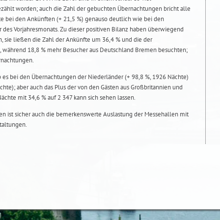
hlt worden; auch die Zahl der gebuchten Übernachtungen bricht alle
te bei den Ankünften (+ 21,5 %) genauso deutlich wie bei den
 des Vorjahresmonats. Zu dieser positiven Bilanz haben überwiegend
, sie ließen die Zahl der Ankünfte um 36,4 % und die der
, während 18,8 % mehr Besucher aus Deutschland Bremen besuchten;
rnachtungen.
es bei den Übernachtungen der Niederländer (+ 98,8 %, 1926 Nächte)
ächte); aber auch das Plus der von den Gästen aus Großbritannien und
ächte mit 34,6 % auf 2 347 kann sich sehen lassen.
n ist sicher auch die bemerkenswerte Auslastung der Messehallen mit
taltungen.