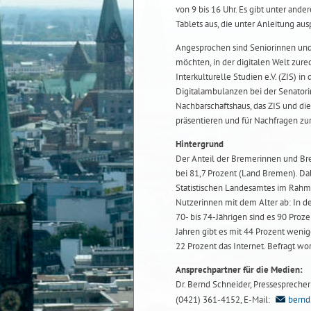
von 9 bis 16 Uhr. Es gibt unter and
Tablets aus, die unter Anleitung au
Angesprochen sind Seniorinnen und
möchten, in der digitalen Welt zur
Interkulturelle Studien e.V. (ZIS) i
Digitalambulanzen bei der Senatorin
Nachbarschaftshaus, das ZIS und die
präsentieren und für Nachfragen zu
Hintergrund
Der Anteil der Bremerinnen und Brem
bei 81,7 Prozent (Land Bremen). Da
Statistischen Landesamtes im Rahme
Nutzerinnen mit dem Alter ab: In de
70- bis 74-Jährigen sind es 90 Pro
Jahren gibt es mit 44 Prozent wenig
22 Prozent das Internet. Befragt 
Ansprechpartner für die Medien:
Dr. Bernd Schneider, Pressesprecher b
(0421) 361-4152, E-Mail:
bernd