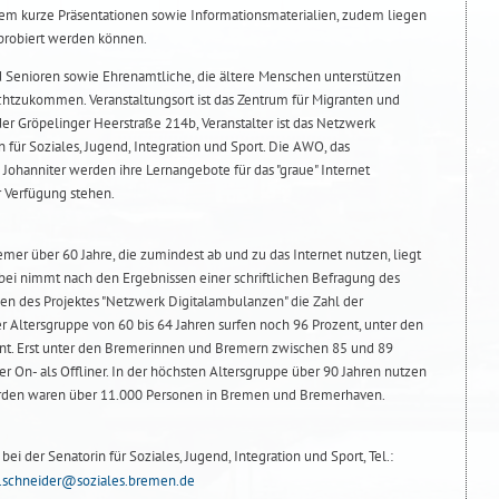
erem kurze Präsentationen sowie Informationsmaterialien, zudem liegen
sprobiert werden können.
 Senioren sowie Ehrenamtliche, die ältere Menschen unterstützen
echtzukommen. Veranstaltungsort ist das Zentrum für Migranten und
n der Gröpelinger Heerstraße 214b, Veranstalter ist das Netzwerk
 für Soziales, Jugend, Integration und Sport. Die AWO, das
 Johanniter werden ihre Lernangebote für das "graue" Internet
r Verfügung stehen.
er über 60 Jahre, die zumindest ab und zu das Internet nutzen, liegt
bei nimmt nach den Ergebnissen einer schriftlichen Befragung des
n des Projektes "Netzwerk Digitalambulanzen" die Zahl der
r Altersgruppe von 60 bis 64 Jahren surfen noch 96 Prozent, unter den
zent. Erst unter den Bremerinnen und Bremern zwischen 85 und 89
er On- als Offliner. In der höchsten Altersgruppe über 90 Jahren nutzen
worden waren über 11.000 Personen in Bremen und Bremerhaven.
ei der Senatorin für Soziales, Jugend, Integration und Sport, Tel.:
.schneider@soziales.bremen.de