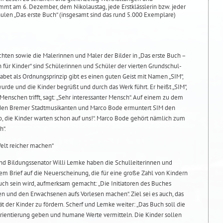
mmt am 6. Dezember, dem Nikolaustag, jede Erstklässlerin bzw. jeder
hulen „Das erste Buch“ (insgesamt sind das rund 5.000 Exemplare)
hten sowie die Malerinnen und Maler der Bilder in „Das erste Buch –
für Kinder“ sind Schülerinnen und Schüler der vierten Grundschul-
bet als Ordnungsprinzip gibt es einen guten Geist mit Namen „SIM“,
urde und die Kinder begrüßt und durch das Werk führt. Er heißt „SIM“,
enschen trifft, sagt: „Sehr interessanter Mensch“. Auf einem zu dem
den Bremer Stadtmusikanten und Marco Bode ermuntert SIM den
o, die Kinder warten schon auf uns!“. Marco Bode gehört nämlich zum
h“.
Welt reicher machen“
nd Bildungssenator Willi Lemke haben die Schulleiterinnen und
em Brief auf die Neuerscheinung, die für eine große Zahl von Kindern
uch sein wird, aufmerksam gemacht: „Die Initiatoren des Buches
n und den Erwachsenen aufs Vorlesen machen“. Ziel sei es auch, das
ät der Kinder zu fördern. Scherf und Lemke weiter: „Das Buch soll die
 Orientierung geben und humane Werte vermitteln. Die Kinder sollen