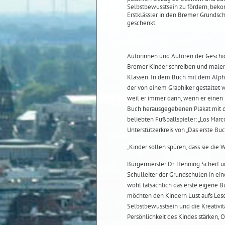
Selbstbewusstsein zu fördern, beko
Erstklässler in den Bremer Grundsc
geschenkt.
Autorinnen und Autoren der Geschic
Bremer Kinder schreiben und malen 
Klassen. In dem Buch mit dem Alpha
der von einem Graphiker gestaltet w
weil er immer dann, wenn er einen M
Buch herausgegebenen Plakat mit 
beliebten Fußballspieler: „Los Marc
Unterstützerkreis von „Das erste Buc
„Kinder sollen spüren, dass sie die 
Bürgermeister Dr. Henning Scherf u
Schulleiter der Grundschulen in ein
wohl tatsächlich das erste eigene B
möchten den Kindern Lust aufs Lese
Selbstbewusstsein und die Kreativit
Persönlichkeit des Kindes stärken,