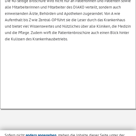
Die 40-seitige Broschüre wird nicht nur an Patientinnen und Patienten sowie
alle Mitarbeiterinnen und Mitarbeiter des DIAKO verteilt, sondern auch
einweisenden Ärzte, Behörden und Apotheken zugesendet. Von A wie
Aufenthalt bis Z wie Zentral-OP führt sie die Leser durch das Krankenhaus
und bietet viel Wissenswertes und Nützliches über alle Kliniken, die Medizin
und die Pflege. Zudem wirft die Patientenbroschüre auch einen Blick hinter
die Kulissen des Krankenhausbetriebs.
Sofern nicht
anders angegeben
, stehen die Inhalte dieser Seite unter der