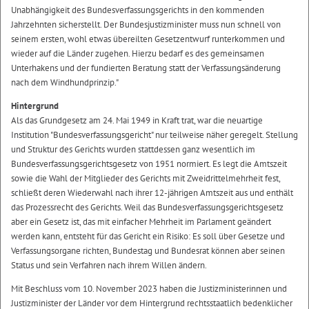
Unabhängigkeit des Bundesverfassungsgerichts in den kommenden
Jahrzehnten sicherstellt. Der Bundesjustizminister muss nun schnell von
seinem ersten, wohl etwas übereilten Gesetzentwurf runterkommen und
wieder auf die Länder zugehen. Hierzu bedarf es des gemeinsamen
Unterhakens und der fundierten Beratung statt der Verfassungsänderung
nach dem Windhundprinzip."
Hintergrund
Als das Grundgesetz am 24. Mai 1949 in Kraft trat, war die neuartige
Institution "Bundesverfassungsgericht" nur teilweise näher geregelt. Stellung
und Struktur des Gerichts wurden stattdessen ganz wesentlich im
Bundesverfassungsgerichtsgesetz von 1951 normiert. Es legt die Amtszeit
sowie die Wahl der Mitglieder des Gerichts mit Zweidrittelmehrheit fest,
schließt deren Wiederwahl nach ihrer 12-jährigen Amtszeit aus und enthält
das Prozessrecht des Gerichts. Weil das Bundesverfassungsgerichtsgesetz
aber ein Gesetz ist, das mit einfacher Mehrheit im Parlament geändert
werden kann, entsteht für das Gericht ein Risiko: Es soll über Gesetze und
Verfassungsorgane richten, Bundestag und Bundesrat können aber seinen
Status und sein Verfahren nach ihrem Willen ändern.
Mit Beschluss vom 10. November 2023 haben die Justizministerinnen und
Justizminister der Länder vor dem Hintergrund rechtsstaatlich bedenklicher