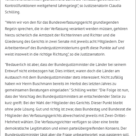
Kontrollfunktionen weitgehend lahmgelegt", so Justizsenatorin Claudia
Schilling.
"Wenn wir von den für das Bundesverfassungsgericht grundlegenden
Regeln sprechen, die in der Verfassung verankert werden müssen, gehören
hierzu sicherlich die Amtszeit der Richterinnen und Richter und die
Gliederung des Gerichts in zwei Senate mit jeweils acht Mitgliedern. Der
Arbeitsentwurf des Bundesjustizministeriums greift diese Punkte auf und
weist insoweit in die richtige Richtung", so die Justizsenatorin.
"Bedauerlich ist aber, dass der Bundesjustizminister die Länder bei seinem
Entwurf nicht einbezogen hat. Dies irritiert, waren doch die Länder am
Austausch mit dem Bundesjustizminister stets interessiert. Nicht zufällig
haben wir Herrn Buschmann bereits im Herbst des letzten Jahres zu
gemeinsamen Beratungen eingeladen." Schilling weiter: "Die Folge ist nun,
dass der Vorschlag des Bundesjustizministers an entscheidender Stelle zu
kurz greift: Bei der Wahl der Mitglieder des Gerichts. Dieser Punkt bleibt
ohne jede Lösung. Gut und richtig ist zwar, dass Bundestag und Bundesrat die
Mitglieder des Verfassungsgerichts abwechselnd jeweils mit Zwei-Drittel-
Mehrheit wählen. Die Verfassungsrichter verfügen so über eine breite
demokratische Legitimation und einen parteiübergreifenden Konsens. Der
Bundesjustizminister lässt aber die Frage unbeantwortet, was passieren soll,