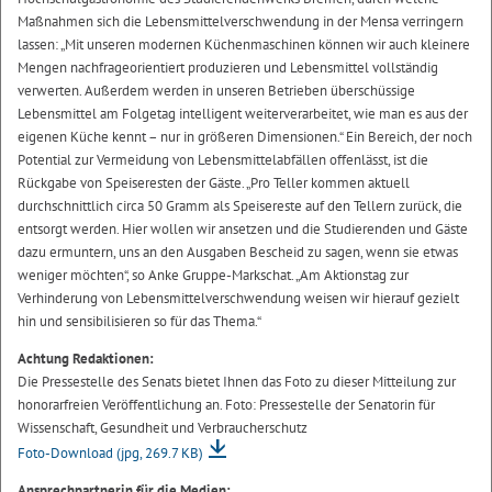
Maßnahmen sich die Lebensmittelverschwendung in der Mensa verringern
lassen: „Mit unseren modernen Küchenmaschinen können wir auch kleinere
Mengen nachfrageorientiert produzieren und Lebensmittel vollständig
verwerten. Außerdem werden in unseren Betrieben überschüssige
Lebensmittel am Folgetag intelligent weiterverarbeitet, wie man es aus der
eigenen Küche kennt – nur in größeren Dimensionen.“ Ein Bereich, der noch
Potential zur Vermeidung von Lebensmittelabfällen offenlässt, ist die
Rückgabe von Speiseresten der Gäste. „Pro Teller kommen aktuell
durchschnittlich circa 50 Gramm als Speisereste auf den Tellern zurück, die
entsorgt werden. Hier wollen wir ansetzen und die Studierenden und Gäste
dazu ermuntern, uns an den Ausgaben Bescheid zu sagen, wenn sie etwas
weniger möchten“, so Anke Gruppe-Markschat. „Am Aktionstag zur
Verhinderung von Lebensmittelverschwendung weisen wir hierauf gezielt
hin und sensibilisieren so für das Thema.“
Achtung Redaktionen:
Die Pressestelle des Senats bietet Ihnen das Foto zu dieser Mitteilung zur
honorarfreien Veröffentlichung an. Foto: Pressestelle der Senatorin für
Wissenschaft, Gesundheit und Verbraucherschutz
Foto-Download
(jpg, 269.7 KB)
Ansprechpartnerin für die Medien: