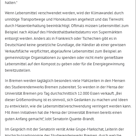
halten.“
Wenn Lebensmittel verschwendet werden, wird der Klimawandel durch
unnötige Transportwege und Monokulturen angeheizt und das Tierwohl
durch Massentierhaltung beeinträchtigt. Oftmals müssen Lebensmittel zum
Beispiel nach Ablauf des Mindesthaltbarkeitsdatums von Supermärkten
entsorgt werden. Anders als in Frankreich oder Tschechien gibt es in
Deutschland keine gesetzliche Grundlage, die Händler ab einer gewissen
Verkaufsfläche verpflichtet, abgelaufene Lebensmittel zum Beispiel an
gemeinnützige Organisationen zu spenden oder nicht mehr genießbare
Lebensmittel auf den Kompost zu geben oder für die Energiegewinnung
bereitzustellen.
In Bremen werden tagtäglich besonders viele Mahlzeiten in den Mensen
des Studierendenwerks Bremen zubereitet. So werden in der Mensa der
Universität Bremen pro Tag durchschnittlich 12.000 Essen verkauft. „Bei
dieser Größenordnung ist es sinnvoll, sich Gedanken zu machen und Ideen
zu entwickeln, wie die Lebensmittelverschwendung verringert werden kann.
Mit ihren Initiativen hat die Mensa der Universität Bremen bereits einen
guten Anfang gemacht“, lobt Senatorin Quante-Brandt.
Im Gespräch mit der Senatorin verrät Anke Grupe-Markschat, Leiterin der
Hochschulgastronomie des Studierendenwerks Bremen, durch welche