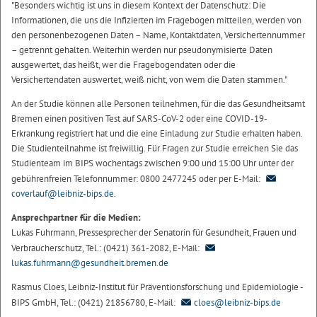
"Besonders wichtig ist uns in diesem Kontext der Datenschutz: Die
Informationen, die uns die Infizierten im Fragebogen mitteilen, werden von
den personenbezogenen Daten – Name, Kontaktdaten, Versichertennummer
– getrennt gehalten. Weiterhin werden nur pseudonymisierte Daten
ausgewertet, das heißt, wer die Fragebogendaten oder die
Versichertendaten auswertet, weiß nicht, von wem die Daten stammen."
An der Studie können alle Personen teilnehmen, für die das Gesundheitsamt
Bremen einen positiven Test auf SARS-CoV-2 oder eine COVID-19-
Erkrankung registriert hat und die eine Einladung zur Studie erhalten haben.
Die Studienteilnahme ist freiwillig. Für Fragen zur Studie erreichen Sie das
Studienteam im BIPS wochentags zwischen 9:00 und 15:00 Uhr unter der
gebührenfreien Telefonnummer: 0800 2477245 oder per E-Mail:
coverlauf@leibniz-bips.de
.
Ansprechpartner für die Medien:
Lukas Fuhrmann, Pressesprecher der Senatorin für Gesundheit, Frauen und
Verbraucherschutz, Tel.: (0421) 361-2082, E-Mail:
lukas.fuhrmann@gesundheit.bremen.de
Rasmus Cloes, Leibniz-Institut für Präventionsforschung und Epidemiologie -
BIPS GmbH, Tel.: (0421) 21856780, E-Mail:
cloes@leibniz-bips.de