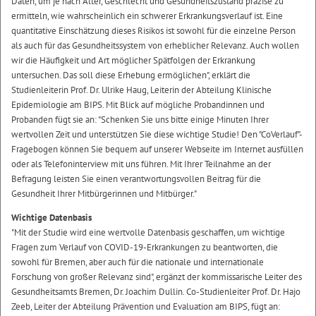
Daten, um je nach Alter, Geschlecht und Gesundheitszustand präzise zu
ermitteln, wie wahrscheinlich ein schwerer Erkrankungsverlauf ist. Eine
quantitative Einschätzung dieses Risikos ist sowohl für die einzelne Person
als auch für das Gesundheitssystem von erheblicher Relevanz. Auch wollen
wir die Häufigkeit und Art möglicher Spätfolgen der Erkrankung
untersuchen. Das soll diese Erhebung ermöglichen", erklärt die
Studienleiterin Prof. Dr. Ulrike Haug, Leiterin der Abteilung Klinische
Epidemiologie am BIPS. Mit Blick auf mögliche Probandinnen und
Probanden fügt sie an: "Schenken Sie uns bitte einige Minuten Ihrer
wertvollen Zeit und unterstützen Sie diese wichtige Studie! Den "CoVerlauf"-
Fragebogen können Sie bequem auf unserer Webseite im Internet ausfüllen
oder als Telefoninterview mit uns führen. Mit Ihrer Teilnahme an der
Befragung leisten Sie einen verantwortungsvollen Beitrag für die
Gesundheit Ihrer Mitbürgerinnen und Mitbürger."
Wichtige Datenbasis
"Mit der Studie wird eine wertvolle Datenbasis geschaffen, um wichtige
Fragen zum Verlauf von COVID-19-Erkrankungen zu beantworten, die
sowohl für Bremen, aber auch für die nationale und internationale
Forschung von großer Relevanz sind", ergänzt der kommissarische Leiter des
Gesundheitsamts Bremen, Dr. Joachim Dullin. Co-Studienleiter Prof. Dr. Hajo
Zeeb, Leiter der Abteilung Prävention und Evaluation am BIPS, fügt an: