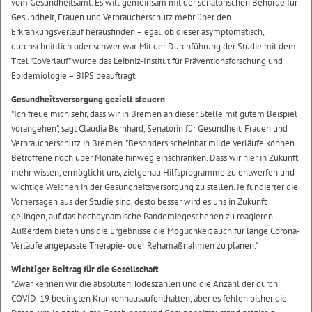
vom Gesundheitsamt. Es will gemeinsam mit der senatorischen Behörde für
Gesundheit, Frauen und Verbraucherschutz mehr über den
Erkrankungsverlauf herausfinden – egal, ob dieser asymptomatisch,
durchschnittlich oder schwer war. Mit der Durchführung der Studie mit dem
Titel "CoVerlauf" wurde das Leibniz-Institut für Präventionsforschung und
Epidemiologie – BIPS beauftragt.
Gesundheitsversorgung gezielt steuern
"Ich freue mich sehr, dass wir in Bremen an dieser Stelle mit gutem Beispiel
vorangehen", sagt Claudia Bernhard, Senatorin für Gesundheit, Frauen und
Verbraucherschutz in Bremen. "Besonders scheinbar milde Verläufe können
Betroffene noch über Monate hinweg einschränken. Dass wir hier in Zukunft
mehr wissen, ermöglicht uns, zielgenau Hilfsprogramme zu entwerfen und
wichtige Weichen in der Gesundheitsversorgung zu stellen. Je fundierter die
Vorhersagen aus der Studie sind, desto besser wird es uns in Zukunft
gelingen, auf das hochdynamische Pandemiegeschehen zu reagieren.
Außerdem bieten uns die Ergebnisse die Möglichkeit auch für lange Corona-
Verläufe angepasste Therapie- oder Rehamaßnahmen zu planen."
Wichtiger Beitrag für die Gesellschaft
"Zwar kennen wir die absoluten Todeszahlen und die Anzahl der durch
COVID-19 bedingten Krankenhausaufenthalten, aber es fehlen bisher die