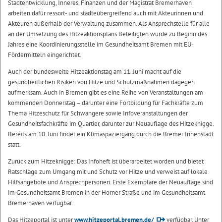
Stadtentwicklung, Inneres, Finanzen und der Magistrat Bremerhaven
arbeiten dafür ressort- und städteübergreifend auch mit Akteurinnen und
Akteuren außerhalb der Verwaltung zusammen. Als Ansprechstelle für alle
an der Umsetzung des Hitzeaktionsplans Beteiligten wurde zu Beginn des
Jahres eine Koordinierungsstelle im Gesundheitsamt Bremen mit EU-
Fördermitteln eingerichtet.
Auch der bundesweite Hitzeaktionstag am 11. Juni macht auf die
gesundheitlichen Risiken von Hitze und Schutzmaßnahmen dagegen
aufmerksam. Auch in Bremen gibt es eine Reihe von Veranstaltungen am
kommenden Donnerstag – darunter eine Fortbildung für Fachkräfte zum
Thema Hitzeschutz für Schwangere sowie Infoveranstaltungen der
Gesundheitsfachkräfte im Quartier, darunter zur Neuauflage des Hitzeknigge.
Bereits am 10. Juni findet ein Klimaspaziergang durch die Bremer Innenstadt
statt.
Zurück zum Hitzeknigge: Das Infoheft ist überarbeitet worden und bietet
Ratschläge zum Umgang mit und Schutz vor Hitze und verweist auf lokale
Hilfsangebote und Ansprechpersonen. Erste Exemplare der Neuauflage sind
im Gesundheitsamt Bremen in der Horner Straße und im Gesundheitsamt
Bremerhaven verfügbar.
Das Hitzeportal ist unter
www.hitzeportal.bremen.de/
verfügbar. Unter