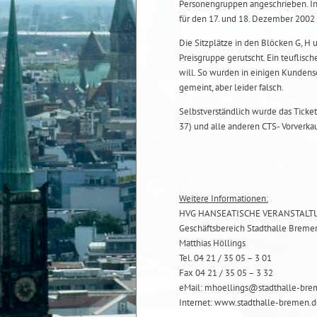
Personengruppen angeschrieben. In e
für den 17. und 18. Dezember 2002 
Die Sitzplätze in den Blöcken G, H u
Preisgruppe gerutscht. Ein teuflisch
will. So wurden in einigen Kundens
gemeint, aber leider falsch.
Selbstverständlich wurde das Ticket
37) und alle anderen CTS- Vorverkau
Weitere Informationen:
HVG HANSEATISCHE VERANSTAL
Geschäftsbereich Stadthalle Breme
Matthias Höllings
Tel. 04 21 / 35 05 – 3 01
Fax 04 21 / 35 05 – 3 32
eMail: mhoellings@stadthalle-bre
Internet: www.stadthalle-bremen.