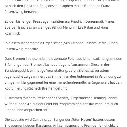
ist nach den jüdischen Religionsphilosophen Martin Buber und Franz
Rosenzweig benannt.
Zu den bisherigen Preisträgern zählten u.a. Friedrich Dürrenmatt, Manes
Sperber, Isaac Bashevis Singer, Yehudi Menuhin, Lea Rabin und Hans
Koschnick.
In diesem Jahr erhält die Organisation „Schule ohne Rassismus“ die Buber-
Rosenzweig-Medaille.
Dass Bremen in diesem Jahr die zentrale Feier ausrichten darf, hängt mit den
Erfahrungen der Bremer „Nacht der Jugend“ zusammen. Diese in der
Bundesrepublik einmalige Veranstaltung, deren Ziel es ist, vor allem
Jugendliche zu gewinnen, das Erinnern an den Judenmord in Verbindung zu
bringen mit Engagement für eine menschenfreundliche Gegenwart, hat den
KoordinierungsRat nach Bremen geführt.
Zusammen mit dem Präsident des Senats, Bürgermeister Henning Scherf,
wurde für den Ablauf der Feier ein Programm geplant, das vor allem auch
Jugendliche ansprechen soll.
Die Laudatio wird Campino, der Sänger der „Toten Hosen“, halten, dessen
Engagement gegen Rassismus, Antisemitismus und Fremdenfeindlichkeit