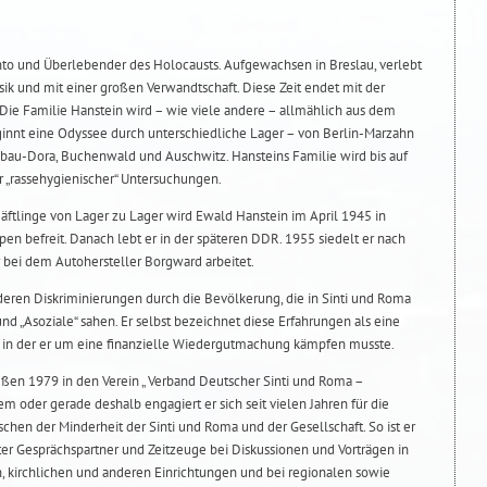
into und Überlebender des Holocausts. Aufgewachsen in Breslau, verlebt
usik und mit einer großen Verwandtschaft. Diese Zeit endet mit der
ie Familie Hanstein wird – wie viele andere – allmählich aus dem
ginnt eine Odyssee durch unterschiedliche Lager – von Berlin-Marzahn
elbau-Dora, Buchenwald und Auschwitz. Hansteins Familie wird bis auf
 „rassehygienischer“ Untersuchungen.
äftlinge von Lager zu Lager wird Ewald Hanstein im April 1945 in
n befreit. Danach lebt er in der späteren DDR. 1955 siedelt er nach
 bei dem Autohersteller Borgward arbeitet.
ren Diskriminierungen durch die Bevölkerung, die in Sinti und Roma
und „Asoziale“ sahen. Er selbst bezeichnet diese Erfahrungen als eine
t, in der er um eine finanzielle Wiedergutmachung kämpfen musste.
eßen 1979 in den Verein „ Verband Deutscher Sinti und Roma –
 oder gerade deshalb engagiert er sich seit vielen Jahren für die
hen der Minderheit der Sinti und Roma und der Gesellschaft. So ist er
agter Gesprächspartner und Zeitzeuge bei Diskussionen und Vorträgen in
 kirchlichen und anderen Einrichtungen und bei regionalen sowie