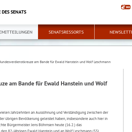
 DES SENATS
EMITTEILUNGEN
SENATSRESSORTS
NEWSLETT
undesverdienstkreuze am Bande für Ewald Hanstein und Wolf Leschmann
ze am Bande für Ewald Hanstein und Wolf
en vielen Jahrzehnten an Aussöhnung und Verständigung zwischen der
der übrigen Bevölkerung geleistet haben, insbesondere auch hier in
chte Bürgermeister Jens Böhrnsen heute (16.2.) das
den 82-jährigen Ewald Hanstein und an Wolf Leschmann (55).