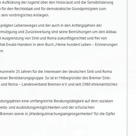
e Aufklärung der Jugend über den Holocaust und die Sensibilisierung
 für den Rechtsstaat und für demokratische Grundprinzipien zum
 sein vordringliches Anliegen.
geprägten Lebensweges und der auch in den Anfangsjahren der
Demütigung und Zurückweisung sind seine Bemühungen um den Abbau
nd Ausgrenzung von Sinti und Roma zukunftsgerichtet und frei von
 hat Ewald Hanstein in dem Buch „Meine hundert Leben – Erinnerungen
en.
t nunmehr 25 Jahren für die Interessen der deutschen Sinti und Roma
ieser Bevölkerungsgruppe. So ist er Mitbegründer des Bremer Sinti-
nti und Roma – Landesverband Bremen e.V. und seit 1980 ehrenamtliches
ündungsjahren eine umfangreiche Beratungstätigkeit auf dem sozialen
beits- und Ausbildungsmöglichkeiten und der schulischen
in Bremen sowie in „Wiedergutmachungsangelegenheiten“ für die Opfer