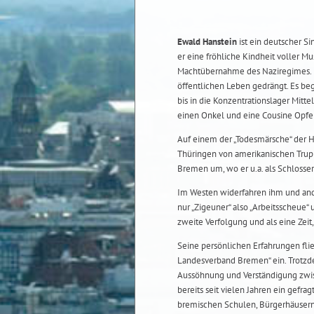
Ewald Hanstein
ist ein deutscher S
er eine fröhliche Kindheit voller M
Machtübernahme des Naziregimes. D
öffentlichen Leben gedrängt. Es be
bis in die Konzentrationslager Mitt
einen Onkel und eine Cousine Opfer
Auf einem der „Todesmärsche“ der H
Thüringen von amerikanischen Truppe
Bremen um, wo er u.a. als Schlosser
Im Westen widerfahren ihm und ande
nur „Zigeuner“ also „Arbeitsscheue“ 
zweite Verfolgung und als eine Zei
Seine persönlichen Erfahrungen fli
Landesverband Bremen“ ein. Trotzdem
Aussöhnung und Verständigung zwisc
bereits seit vielen Jahren ein gefr
bremischen Schulen, Bürgerhäusern,