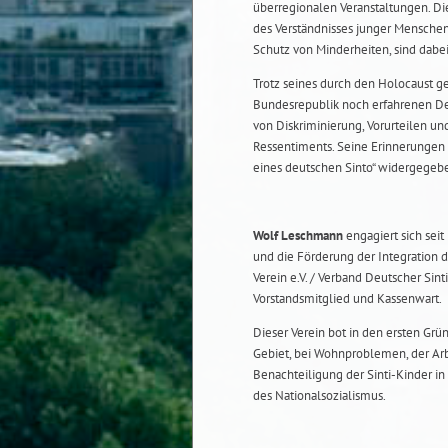
überregionalen Veranstaltungen. Di
des Verständnisses junger Menschen
Schutz von Minderheiten, sind dabei
Trotz seines durch den Holocaust 
Bundesrepublik noch erfahrenen 
von Diskriminierung, Vorurteilen u
Ressentiments. Seine Erinnerungen
eines deutschen Sinto“ widergegeb
Wolf Leschmann
engagiert sich sei
und die Förderung der Integration d
Verein e.V. / Verband Deutscher Si
Vorstandsmitglied und Kassenwart.
Dieser Verein bot in den ersten Gr
Gebiet, bei Wohnproblemen, der Ar
Benachteiligung der Sinti-Kinder 
des Nationalsozialismus.