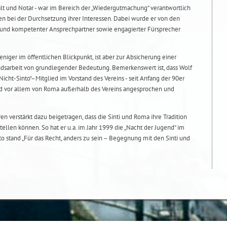
t und Notar - war im Bereich der „Wiedergutmachung“ verantwortlich
nen bei der Durchsetzung ihrer Interessen. Dabei wurde er von den
er und kompetenter Ansprechpartner sowie engagierter Fürsprecher
iger im öffentlichen Blickpunkt, ist aber zur Absicherung einer
ndsarbeit von grundlegender Bedeutung. Bemerkenswert ist, dass Wolf
icht-Sinto“–Mitglied im Vorstand des Vereins - seit Anfang der 90er
d vor allem von Roma außerhalb des Vereins angesprochen und
en verstärkt dazu beigetragen, dass die Sinti und Roma ihre Tradition
stellen können. So hat er u.a. im Jahr 1999 die „Nacht der Jugend“ im
o stand „Für das Recht, anders zu sein – Begegnung mit den Sinti und