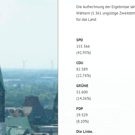
Die Aufrechnung der Ergebnisse sä
Wählern (5.361 ungültige Zweitst
für das Land:
SPD
155.366
(42,93%)
CDU
82.389
(22,76%)
GRÜNE
51.600
(14,26%)
FDP
29.329
(8,10%)
Die Linke.