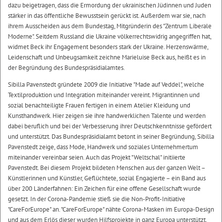
dazu beigetragen, dass die Ermordung der ukrainischen Jüdinnen und Juden
stärker in das öffentliche Bewusstsein gerückt ist. Außerdem war sie, nach
ihrem Ausscheiden aus dem Bundestag, Mitgründerin des "Zentrum Liberale
Moderne". Seitdem Russland die Ukraine völkerrechtswidrig angegriffen hat,
widmet Beck ihr Engagement besonders stark der Ukraine. Herzenswärme,
Leidenschaft und Unbeugsamkeit zeichne Marieluise Beck aus, heißt es in
der Begründung des Bundespräsidialamtes.
Sibilla Pavenstedt gründete 2009 die Initiative "Made auf Veddel", welche
Textilproduktion und Integration miteinander vereint. Migrantinnen und
sozial benachteiligte Frauen fertigen in einem Atelier Kleidung und
Kunsthandwerk. Hier zeigen sie ihre handwerklichen Talente und werden
dabei beruflich und bei der Verbesserung ihrer Deutschkenntnisse gefördert
und unterstützt. Das Bundespräsidialamt betont in seiner Begründung, Sibilla
Pavenstedt zeige, dass Mode, Handwerk und soziales Unternehmertum
miteinander vereinbar seien. Auch das Projekt "Weltschal" initiierte
Pavenstedt. Bei diesem Projekt bildeten Menschen aus der ganzen Welt –
Künstlerinnen und Künstler, Geflüchtete, sozial Engagierte – ein Band aus
über 200 Länderfahnen: Ein Zeichen für eine offene Gesellschaft wurde
gesetzt. In der Corona-Pandemie stieß sie die Non-Profit-Initiative
"CareForEurope" an. "CareForEurope" nähte Corona-Masken im Europa-Design
und aus dem Erlös dieser wurden Hilfsprojekte in ganz Europa unterstützt.