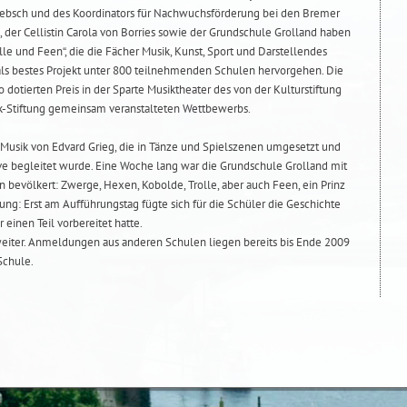
ebsch und des Koordinators für Nachwuchsförderung bei den Bremer
 der Cellistin Carola von Borries sowie der Grundschule Grolland haben
lle und Feen“, die die Fächer Musik, Kunst, Sport und Darstellendes
als bestes Projekt unter 800 teilnehmenden Schulen hervorgehen. Die
dotierten Preis in der Sparte Musiktheater des von der Kulturstiftung
-Stiftung gemeinsam veranstalteten Wettbewerbs.
e Musik von Edvard Grieg, die in Tänze und Spielszenen umgesetzt und
e begleitet wurde. Eine Woche lang war die Grundschule Grolland mit
 bevölkert: Zwerge, Hexen, Kobolde, Trolle, aber auch Feen, ein Prinz
ng: Erst am Aufführungstag fügte sich für die Schüler die Geschichte
einen Teil vorbereitet hatte.
 weiter. Anmeldungen aus anderen Schulen liegen bereits bis Ende 2009
 Schule.