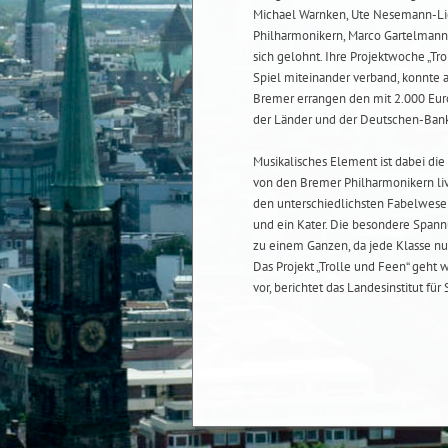
Michael Warnken, Ute Nesemann-Li
Philharmonikern, Marco Gartelmann,
sich gelohnt. Ihre Projektwoche „Tro
Spiel miteinander verband, konnte 
Bremer errangen den mit 2.000 Euro 
der Länder und der Deutschen-Bank
Musikalisches Element ist dabei di
von den Bremer Philharmonikern liv
den unterschiedlichsten Fabelwesen
und ein Kater. Die besondere Spannu
zu einem Ganzen, da jede Klasse nur 
Das Projekt „Trolle und Feen“ geht
vor, berichtet das Landesinstitut für