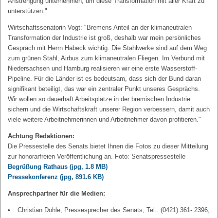
Anstrengung unternehmen, um diese Transformation mit aller Kraft zu
unterstützen."
Wirtschaftssenatorin Vogt: "Bremens Anteil an der klimaneutralen
Transformation der Industrie ist groß, deshalb war mein persönliches
Gespräch mit Herrn Habeck wichtig. Die Stahlwerke sind auf dem Weg
zum grünen Stahl, Airbus zum klimaneutralen Fliegen. Im Verbund mit
Niedersachsen und Hamburg realisieren wir eine erste Wasserstoff-
Pipeline. Für die Länder ist es bedeutsam, dass sich der Bund daran
signifikant beteiligt, das war ein zentraler Punkt unseres Gesprächs.
Wir wollen so dauerhaft Arbeitsplätze in der bremischen Industrie
sichern und die Wirtschaftskraft unserer Region verbessern, damit auch
viele weitere Arbeitnehmerinnen und Arbeitnehmer davon profitieren."
Achtung Redaktionen:
Die Pressestelle des Senats bietet Ihnen die Fotos zu dieser Mitteilung
zur honorarfreien Veröffentlichung an. Foto: Senatspressestelle
Begrüßung Rathaus
(jpg, 1.8 MB)
Pressekonferenz
(jpg, 891.6 KB)
Ansprechpartner für die Medien:
Christian Dohle, Pressesprecher des Senats, Tel.: (0421) 361- 2396,