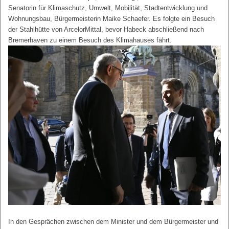
Senatorin für Klimaschutz, Umwelt, Mobilität, Stadtentwicklung und
Wohnungsbau, Bürgermeisterin Maike Schaefer. Es folgte ein Besuch
der Stahlhütte von ArcelorMittal, bevor Habeck abschließend nach
Bremerhaven zu einem Besuch des Klimahauses fährt.
In den Gesprächen zwischen dem Minister und dem Bürgermeister und