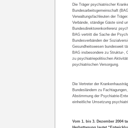
Die Träger psychiatrischer Kranke
Bundesarbeitsgemeinschaft (BAG
Verwaltungsfachleuten der Träger
Verbände, ständige Gäste sind u
Bundesdirektorenkonferenz psych
BAG vertritt die Sache der Psych
Bundesverbänden der Sozialversi
Gesundheitswesen bundesweit täti
BAG insbesondere zu Struktur-, O
zu psychiatriepolitischen Aktivit
psychiatrischen Versorgung.
Die Vertreter der Krankenhausträg
Bundesländern zu Fachtagungen, d
Abstimmung der Psychiatrie-Ent
einheitliche Umsetzung psychiatr
Vom 1. bis 3. Dezember 2004 t
Herbsttagung lautet “Entwicklu