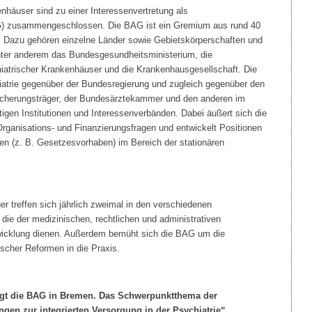
nhäuser sind zu einer Interessenvertretung als
) zusammengeschlossen. Die BAG ist ein Gremium aus rund 40
. Dazu gehören einzelne Länder sowie Gebietskörperschaften und
nter anderem das Bundesgesundheitsministerium, die
iatrischer Krankenhäuser und die Krankenhausgesellschaft. Die
iatrie gegenüber der Bundesregierung und zugleich gegenüber den
cherungsträger, der Bundesärztekammer und den anderen im
gen Institutionen und Interessenverbänden. Dabei äußert sich die
rganisations- und Finanzierungsfragen und entwickelt Positionen
äten (z. B. Gesetzesvorhaben) im Bereich der stationären
er treffen sich jährlich zweimal in den verschiedenen
ie der medizinischen, rechtlichen und administrativen
wicklung dienen. Außerdem bemüht sich die BAG um die
ischer Reformen in die Praxis.
agt die BAG in Bremen. Das Schwerpunktthema der
ngen zur integrierten Versorgung in der Psychiatrie“.