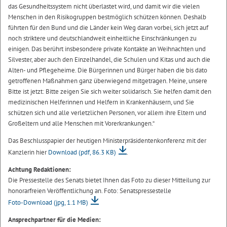
das Gesundheitssystem nicht überlastet wird, und damit wir die vielen
Menschen in den Risikogruppen bestmöglich schützen können. Deshalb
führten für den Bund und die Länder kein Weg daran vorbei, sich jetzt auf
noch striktere und deutschlandweit einheitliche Einschränkungen zu
einigen. Das berührt insbesondere private Kontakte an Weihnachten und
Silvester, aber auch den Einzelhandel, die Schulen und Kitas und auch die
Alten- und Pflegeheime. Die Bürgerinnen und Bürger haben die bis dato
getroffenen Maßnahmen ganz überwiegend mitgetragen. Meine, unsere
Bitte ist jetzt: Bitte zeigen Sie sich weiter solidarisch. Sie helfen damit den
medizinischen Helferinnen und Helfern in Krankenhäusern, und Sie
schützen sich und alle verletzlichen Personen, vor allem ihre Eltern und
Großeltern und alle Menschen mit Vorerkrankungen.“
Das Beschlusspapier der heutigen Ministerpräsidentenkonferenz mit der
Kanzlerin hier
Download
(pdf, 86.3 KB)
.
Achtung Redaktionen:
Die Pressestelle des Senats bietet Ihnen das Foto zu dieser Mitteilung zur
honorarfreien Veröffentlichung an. Foto: Senatspressestelle
Foto-Download
(jpg, 1.1 MB)
Ansprechpartner für die Medien: