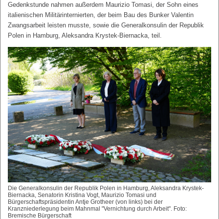
Gedenkstunde nahmen außerdem Maurizio Tomasi, der Sohn eines
italienischen Militärinternierten, der beim Bau des Bunker Valentin
Zwangsarbeit leisten musste, sowie die Generalkonsulin der Republik
Polen in Hamburg, Aleksandra Krystek-Biernacka, teil.
Die Generalkonsulin der Republik Polen in Hamburg, Aleksandra Krystek-
Biernacka, Senatorin Kristina Vogt, Maurizio Tomasi und
Bürgerschaftspräsidentin Antje Grotheer (von links) bei der
Kranzniederlegung beim Mahnmal "Vernichtung durch Arbeit". Foto:
Bremische Bürgerschaft