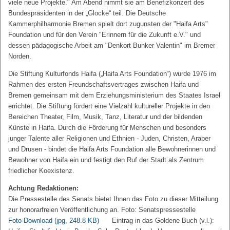
viele neue Projekte." Am Abend nimmt sie am Benefizkonzert des
Bundespräsidenten in der „Glocke“ teil. Die Deutsche
Kammerphilharmonie Bremen spielt dort zugunsten der "Haifa Arts"
Foundation und für den Verein "Erinnern für die Zukunft e.V." und
dessen pädagogische Arbeit am "Denkort Bunker Valentin" im Bremer
Norden.
Die Stiftung Kulturfonds Haifa („Haifa Arts Foundation“) wurde 1976 im
Rahmen des ersten Freundschaftsvertrages zwischen Haifa und
Bremen gemeinsam mit dem Erziehungsministerium des Staates Israel
errichtet. Die Stiftung fördert eine Vielzahl kultureller Projekte in den
Bereichen Theater, Film, Musik, Tanz, Literatur und der bildenden
Künste in Haifa. Durch die Förderung für Menschen und besonders
junger Talente aller Religionen und Ethnien - Juden, Christen, Araber
und Drusen - bindet die Haifa Arts Foundation alle Bewohnerinnen und
Bewohner von Haifa ein und festigt den Ruf der Stadt als Zentrum
friedlicher Koexistenz.
Achtung Redaktionen:
Die Pressestelle des Senats bietet Ihnen das Foto zu dieser Mitteilung
zur honorarfreien Veröffentlichung an. Foto: Senatspressestelle
Foto-Download
(jpg, 248.8 KB)
Eintrag in das Goldene Buch (v.l.):